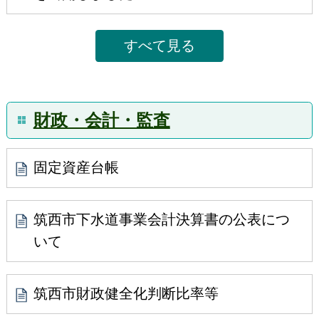
語)を作成しました
すべて見る
2019年9月27日
消費税率改定に伴う水道料金等の変更について
2017年6月13日
財政・会計・監査
「筑西市観光推進のためのアクションプラン」が
完成しました！
固定資産台帳
2017年4月11日
空家等の適正な管理をお願いします
筑西市下水道事業会計決算書の公表につ
いて
筑西市財政健全化判断比率等