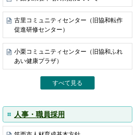
指定管理施設のモニタリング結果を公表します。
（令和６年度のモニタリング結果）
古里コミュニティセンター（旧協和転作
2025年9月2日
促進研修センター）
電子申請サービスについて
2025年8月12日
小栗コミュニティセンター（旧協和ふれ
令和７年度下妻地方広域事務組合職員採用試験
あい健康プラザ）
（令和８年４月１日採用）のご案内
2025年6月25日
すべて見る
後援名義使用の承認取消しについて
2025年6月2日
自治体情報システムの標準化について
人事・職員採用
2025年4月1日
地方行政サービス改革に関する取組状況を公表し
筑西市人材育成基本方針