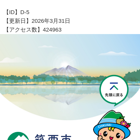
【ID】
D-5
【更新日】
2026年3月31日
【アクセス数】
424963
P
筑西市