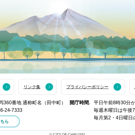
リンク集
プライバシーポリシー
西市丙360番地 通称町名（田中町）
開庁時間.
平日午前8時30分
6-24-7333
毎週木曜日は午後
毎月第2・4日曜日
こちら
© CITY OF CHIKUSEI.