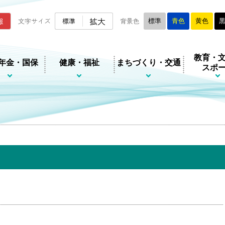
ムページ
拡大
報
文字サイズ
標準
背景色
標準
青色
黄色
教育・
年金・国保
健康・福祉
まちづくり・交通
スポ