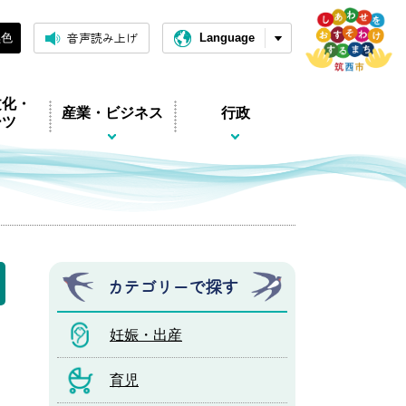
音声読み上げ
黒色
Language
文化・
産業・ビジネス
行政
ーツ
カテゴリーで探す
妊娠・出産
育児