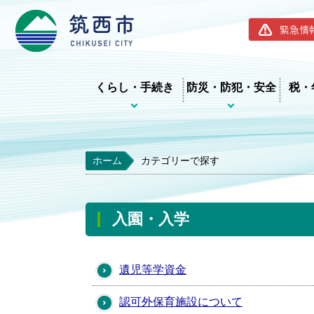
筑西市ホー
緊急情
くらし・手続き
防災・防犯・安全
税・
ホーム
カテゴリーで探す
入園・入学
遺児等学資金
認可外保育施設について