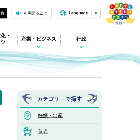
音声読み上げ
黒色
Language
文化・
産業・ビジネス
行政
ーツ
カテゴリーで探す
妊娠・出産
育児