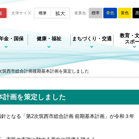
ムページ
拡大
報
文字サイズ
標準
背景色
標準
青色
黄色
教育・
年金・国保
健康・福祉
まちづくり・交通
スポ
次筑西市総合計画後期基本計画を策定しました
本計画を策定しました
針となる「第2次筑西市総合計画 前期基本計画」が令和３年