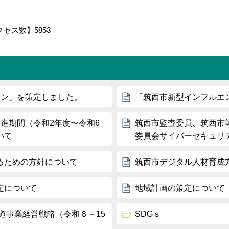
クセス数】
5853
ラン」を策定しました。
「筑西市新型インフルエ
進期間（令和2年度〜令和6
筑西市監査委員、筑西市
いて
委員会サイバーセキュリ
るための方針について
筑西市デジタル人材育成
定について
地域計画の策定について
道事業経営戦略（令和６～15
SDGｓ