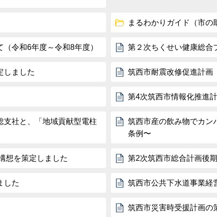
まるわかりガイド（市の
（令和6年度～令和8年度）
第２次ちくせい健康総合
定しました
筑西市耐震改修促進計画
第4次筑西市情報化推進
総支社と、「地域貢献型電柱
筑西市産の飲み物でカン
条例〜
構想を策定しました
第2次筑西市総合計画後
ました
筑西市公共下水道事業経
筑西市災害時受援計画の