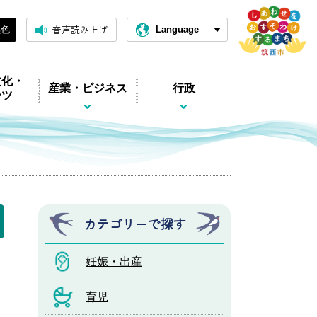
音声読み上げ
黒色
Language
文化・
産業・ビジネス
行政
ーツ
カテゴリーで探す
妊娠・出産
育児