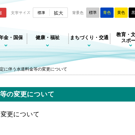
ムページ
拡大
報
文字サイズ
標準
背景色
標準
青色
黄色
教育・
年金・国保
健康・福祉
まちづくり・交通
スポ
定に伴う水道料金等の変更について
金等の変更について
の変更について