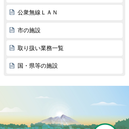
公衆無線ＬＡＮ
市の施設
取り扱い業務一覧
国・県等の施設
P