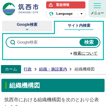
緊急情報
筑西市ホームページ
メニュー
Language
Google検索
サイト内検索
検索について
ホーム
行政
組織・施設案内
組織機構図
>
組織機構図
筑西市における組織機構図を次のとおり公表