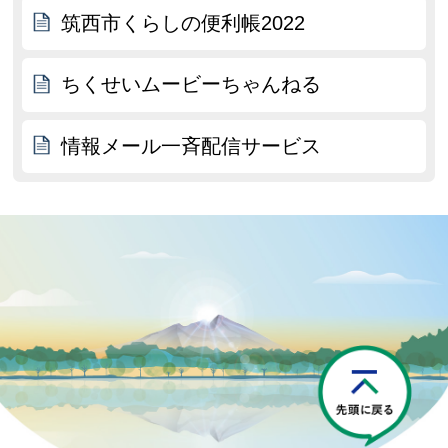
筑西市くらしの便利帳2022
ちくせいムービーちゃんねる
情報メール一斉配信サービス
P