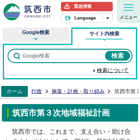
緊急情報
筑西市ホームページ
メニュー
Language
Google検索
サイト内検索
検索について
ホーム
行政
施策・計画・取り組み
筑西市第
>
筑西市第３次地域福祉計画
筑西市では、これまで、支え合い・助け合