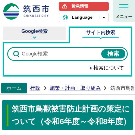
緊急情報
筑西市ホームページ
メニュー
Language
Google検索
サイト内検索
検索について
ホーム
行政
施策・計画・取り組み
筑西市鳥獣
>
筑西市鳥獣被害防止計画の策定に
ついて（令和6年度～令和8年度）