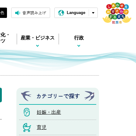
音声読み上げ
黒色
Language
文化・
産業・ビジネス
行政
ーツ
カテゴリーで探す
妊娠・出産
育児