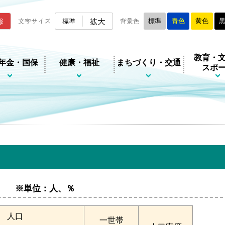
ムページ
拡大
報
文字サイズ
標準
背景色
標準
青色
黄色
教育・
年金・国保
健康・福祉
まちづくり・交通
スポ
）
※単位：人、％
人口
一世帯