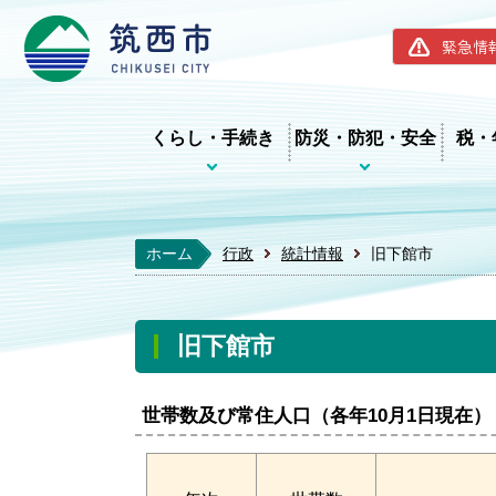
筑西市ホー
緊急情
くらし・手続き
防災・防犯・安全
税・
ホーム
行政
統計情報
旧下館市
旧下館市
世帯数及び常住人口（各年10月1日現在