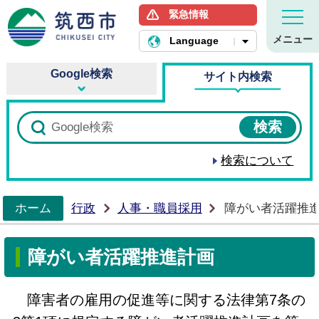
緊急情報
筑西市ホームページ
メニュー
Language
Google検索
サイト内検索
検索について
ホーム
行政
人事・職員採用
障がい者活躍推
>
障がい者活躍推進計画
障害者の雇用の促進等に関する法律第7条の