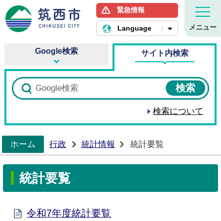
緊急情報
筑西市ホームページ
メニュー
Language
Google検索
サイト内検索
検索について
ホーム
行政
統計情報
統計要覧
>
統計要覧
令和7年度統計要覧