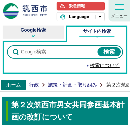
緊急情報
筑西市ホームページ
メニュー
Language
Google検索
サイト内検索
検索について
ホーム
行政
施策・計画・取り組み
第２次筑
>
第２次筑西市男女共同参画基本計
画の改訂について