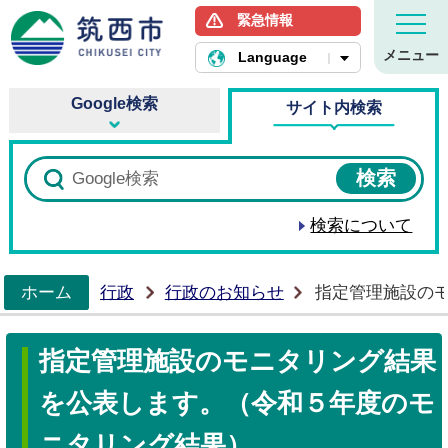
緊急情報
筑西市ホームページ
メニュー
Language
Google検索
サイト内検索
検索について
ホーム
行政
行政のお知らせ
指定管理施設の
>
指定管理施設のモニタリング結果
を公表します。（令和５年度のモ
ニタリング結果）