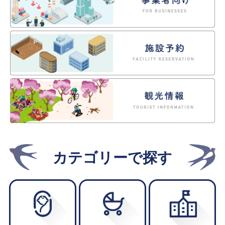
2026年8月5日
事業者
電子入札案件（R8.8.31開札分1件）を公告しまし
た。
New!
2026年8月5日
事業者
電子入札案件（R8.8.26開札分2件）を公告しまし
た。
New!
2026年8月5日
くらし
カテゴリーで探す
大人も子どもも大歓迎！下館地区文化祭に展示す
る作品を募集します
New!
2026年8月4日
事業者