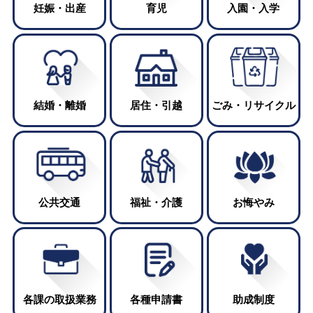
妊娠・出産
育児
入園・入学
【令和8年8月17日開札】紙による指名競争入札
（8件）
New!
2026年8月4日
くらし
結婚・離婚
居住・引越
ごみ・リサイクル
筑西市誕生20周年記念事業 実施報告書の公開に
ついて
New!
2026年8月3日
くらし
公共交通
福祉・介護
お悔やみ
令和８年熊本地震災害義援金の受付について
New!
2026年8月1日
くらし
生活扶助基準改定に関する最高裁判決に伴う生活
各課の取扱業務
各種申請書
助成制度
保護費の追加給付について