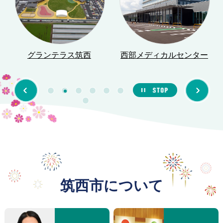
グランテラス筑西
西部メディカルセンター
Previous
1
2
3
4
5
6
7
筑西市について