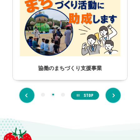
地域計画変更案に対する意見について
2026年7月31日
くらし
急な病気で困ったら
2026年7月31日
くらし
【将来医師を目指す方へ】筑西市医師修学資金貸
与者募集
道の駅拡張整備事業「事業の進捗情報」
自転車用ヘルメット購入費助成
協働のまちづくり支援事業
1
2
3
Previous
Next