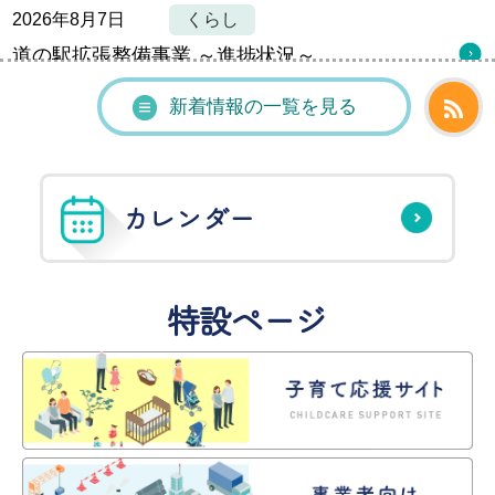
2026年8月7日
くらし
道の駅拡張整備事業 ～進捗状況～
New!
新着情報の一覧を見る
2026年8月6日
子育て
【こども政策課】会計年度任用職員募集
カレンダー
New!
2026年8月6日
事業者
令和８年度入札結果の公表
特設ページ
New!
2026年8月5日
事業者
電子入札案件（R8.9.1開札分2件）を公告しまし
た。
New!