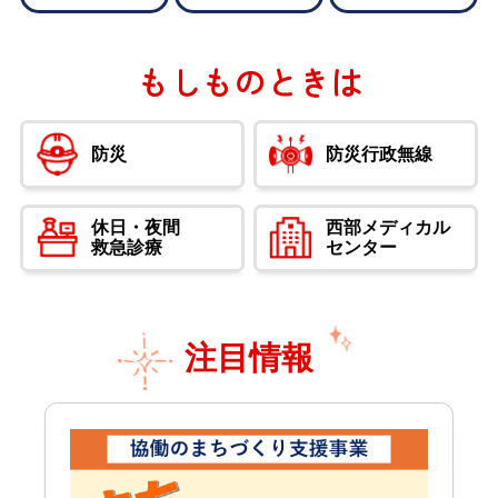
New!
2026年8月1日
くらし
もしものときは
【更新】筑西市プレミアム商品券2026について
【国の重点支援地方交付金活用事業】
防災
防災行政無線
New!
2026年8月1日
子育て
休日・夜間
西部メディカル
救急診療
センター
令和８年度保育施設途中入所について
New!
2026年8月1日
子育て
注目情報
令和８年度放課後児童クラブ９月随時利用の申請
について
New!
2026年7月31日
くらし