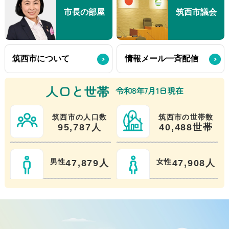
市長の部屋
筑西市議会
筑西市について
情報メール一斉配信
人口と世帯
令和8年7月1日現在
筑西市の人口数
筑西市の世帯数
95,787人
40,488世帯
男性
47,879人
女性
47,908人