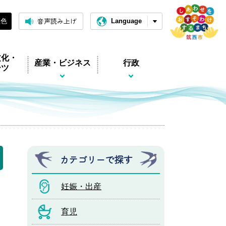
音声読み上げ
黒色
Language
文化・
産業・ビジネス
行政
ーツ
カテゴリーで探す
妊娠・出産
育児