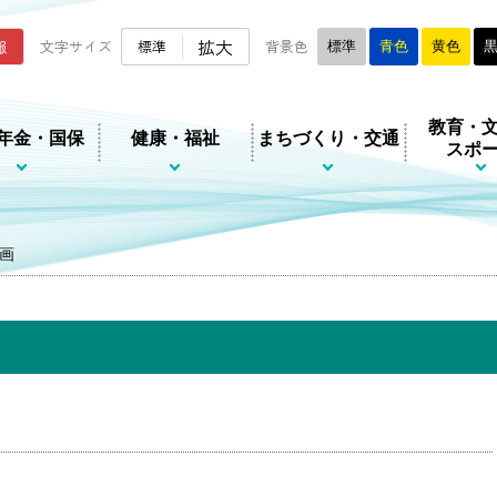
ムページ
拡大
報
文字サイズ
標準
背景色
標準
青色
黄色
教育・
年金・国保
健康・福祉
まちづくり・交通
スポ
画