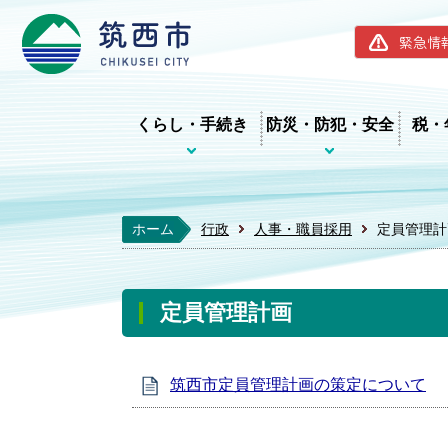
筑西市ホー
緊急情
くらし・手続き
防災・防犯・安全
税・
ホーム
行政
人事・職員採用
定員管理計
定員管理計画
筑西市定員管理計画の策定について