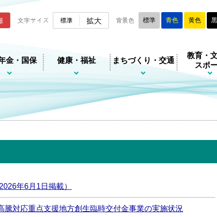
ムページ
拡大
報
文字サイズ
標準
背景色
標準
青色
黄色
教育・
年金・国保
健康・福祉
まちづくり・交通
スポ
026年6月1日掲載）
高騰対応重点支援地方創生臨時交付金事業の実施状況