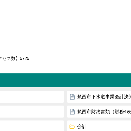
クセス数】
9729
筑西市下水道事業会計決
筑西市財務書類（財務4
会計