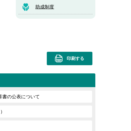
助成制度
印刷する
算書の公表について
表）