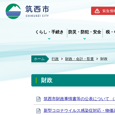
筑西市ホー
緊急情
くらし・手続き
防災・防犯・安全
税・
ホーム
行政
財政・会計・監査
財政
財政
筑西市財政事情書等の公表について （2
新型コロナウイルス感染症対応・物価