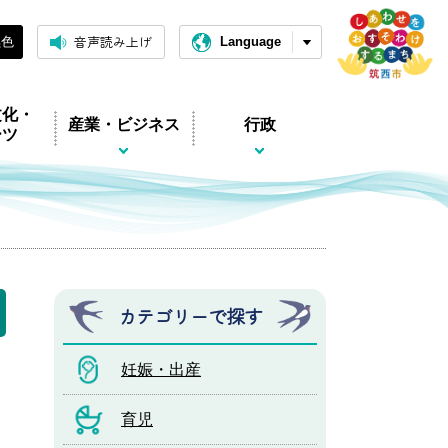
音声読み上げ
黒色
Language
文化・
産業・ビジネス
行政
ーツ
カテゴリーで探す
妊娠・出産
育児