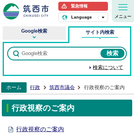
緊急情報
筑西市ホームページ
メニュー
Language
Google検索
サイト内検索
検索について
ホーム
行政
筑西市議会
行政視察のご案内
>
行政視察のご案内
行政視察のご案内