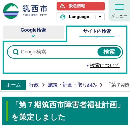
緊急情報
筑西市ホームページ
メニュー
Language
Google検索
サイト内検索
検索について
ホーム
行政
施策・計画・取り組み
「第７期
>
「第７期筑西市障害者福祉計画」
を策定しました