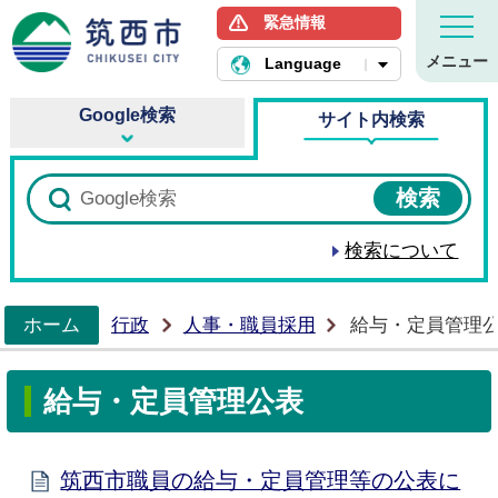
緊急情報
筑西市ホームページ
メニュー
Language
Google検索
サイト内検索
検索について
ホーム
行政
人事・職員採用
給与・定員管理
>
給与・定員管理公表
筑西市職員の給与・定員管理等の公表に