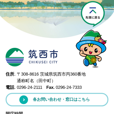
P
筑西市
住所.
〒308-8616 茨城県筑西市丙360番地
通称町名（田中町）
電話.
0296-24-2111
Fax.
0296-24-7333
各お問い合わせ・窓口はこちら
開庁時間.