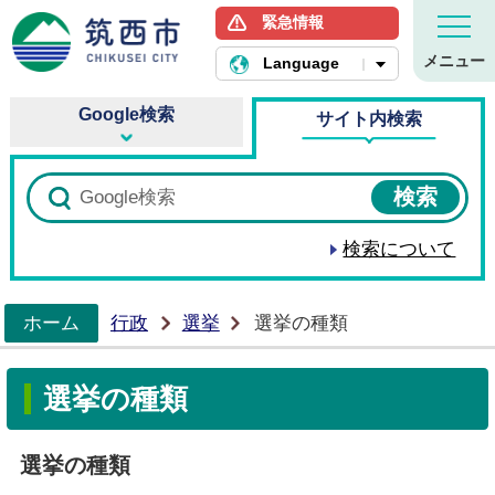
緊急情報
筑西市ホームページ
メニュー
Language
Google検索
サイト内検索
検索について
ホーム
行政
選挙
選挙の種類
>
選挙の種類
選挙の種類