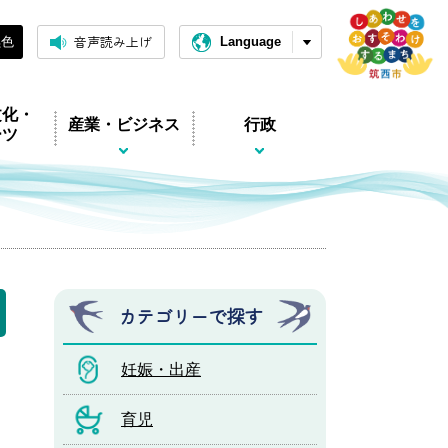
音声読み上げ
黒色
Language
文化・
産業・ビジネス
行政
ーツ
カテゴリーで探す
妊娠・出産
育児