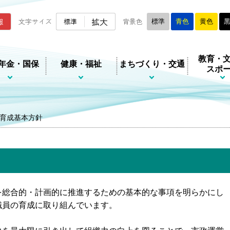
ムページ
拡大
報
文字サイズ
標準
背景色
標準
青色
黄色
教育・
年金・国保
健康・福祉
まちづくり・交通
スポ
育成基本方針
総合的・計画的に推進するための基本的な事項を明らかにし
職員の育成に取り組んでいます。