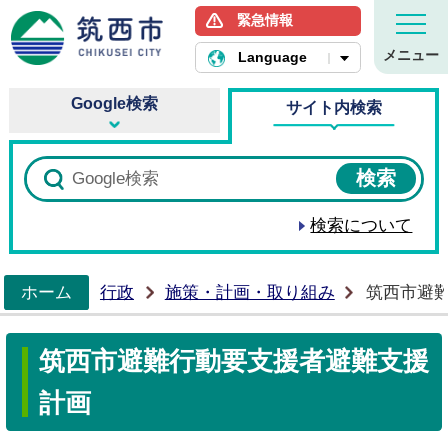
緊急情報
筑西市ホームページ
メニュー
Language
Google検索
サイト内検索
検索について
ホーム
行政
施策・計画・取り組み
筑西市避
>
筑西市避難行動要支援者避難支援
計画