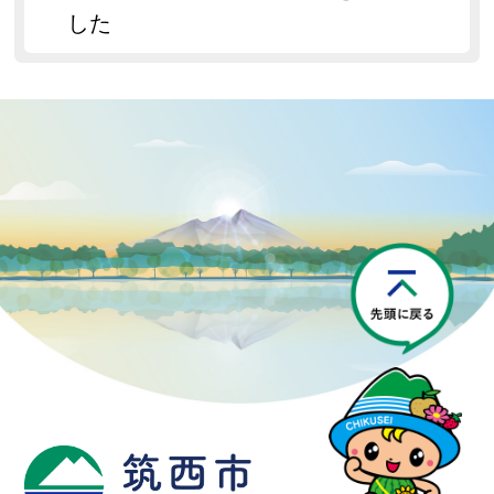
した
P
筑西市