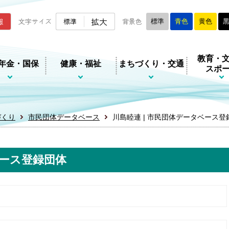
ムページ
拡大
報
文字サイズ
標準
背景色
標準
青色
黄色
教育・
年金・国保
健康・福祉
まちづくり・交通
スポ
づくり
市民団体データベース
川島睦連 | 市民団体データベース登
ベース登録団体