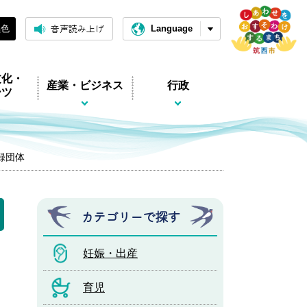
音声読み上げ
黒色
Language
文化・
産業・ビジネス
行政
ーツ
録団体
カテゴリーで探す
妊娠・出産
育児