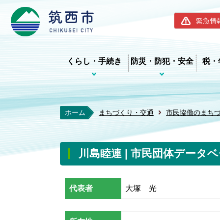
筑西市ホー
緊急情
くらし・手続き
防災・防犯・安全
税・
ホーム
まちづくり・交通
市民協働のまち
川島睦連 | 市民団体データ
代表者
大塚 光