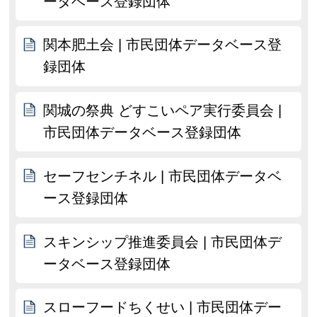
ータベース登録団体
関本肥土会 | 市民団体データベース登
録団体
関城の祭典 どすこいペア実行委員会 |
市民団体データベース登録団体
セーフセンチネル | 市民団体データベ
ース登録団体
スキンシップ推進委員会 | 市民団体デ
ータベース登録団体
スローフードちくせい | 市民団体デー