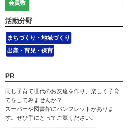
会員数
活動分野
まちづくり・地域づくり
出産・育児・保育
PR
同じ子育て世代のお友達を作り、楽しく子育
てをしてみませんか？
スーパーや図書館にパンフレットがありま
す。ぜひ手にとってご覧ください。