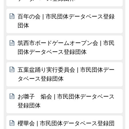
百年の会 | 市民団体データベース登録
団体
筑西市ボードゲームオープン会 | 市民
団体データベース登録団体
五葉盆踊り実行委員会 | 市民団体デー
タベース登録団体
お囃子 焔会 | 市民団体データベース
登録団体
櫻華会 | 市民団体データベース登録団