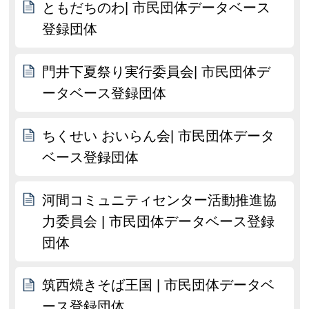
ともだちのわ| 市民団体データベース
登録団体
門井下夏祭り実行委員会| 市民団体デ
ータベース登録団体
ちくせい おいらん会| 市民団体データ
ベース登録団体
河間コミュニティセンター活動推進協
力委員会 | 市民団体データベース登録
団体
筑西焼きそば王国 | 市民団体データベ
ース登録団体