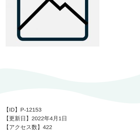
【ID】
P-12153
【更新日】
2022年4月1日
【アクセス数】
422