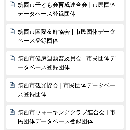
筑西市子ども会育成連合会 | 市民団体
データベース登録団体
筑西市国際友好協会 | 市民団体データ
ベース登録団体
筑西市健康運動普及員会 | 市民団体デ
ータベース登録団体
筑西市観光協会 | 市民団体データベー
ス登録団体
筑西市ウォーキングクラブ連合会 | 市
民団体データベース登録団体