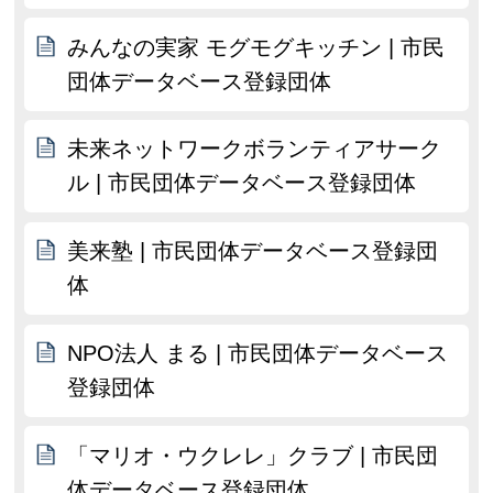
みんなの実家 モグモグキッチン | 市民
団体データベース登録団体
未来ネットワークボランティアサーク
ル | 市民団体データベース登録団体
美来塾 | 市民団体データベース登録団
体
NPO法人 まる | 市民団体データベース
登録団体
「マリオ・ウクレレ」クラブ | 市民団
体データベース登録団体