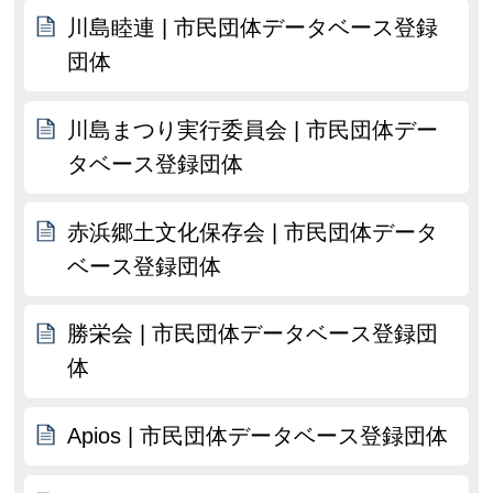
川島睦連 | 市民団体データベース登録
団体
川島まつり実行委員会 | 市民団体デー
タベース登録団体
赤浜郷土文化保存会 | 市民団体データ
ベース登録団体
勝栄会 | 市民団体データベース登録団
体
Apios | 市民団体データベース登録団体