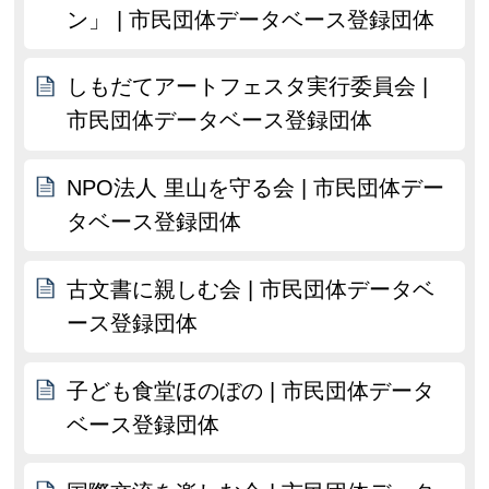
ン」 | 市民団体データベース登録団体
しもだてアートフェスタ実行委員会 |
市民団体データベース登録団体
NPO法人 里山を守る会 | 市民団体デー
タベース登録団体
古文書に親しむ会 | 市民団体データベ
ース登録団体
子ども食堂ほのぼの | 市民団体データ
ベース登録団体