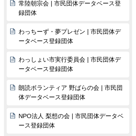
常陸朝宗会 | 市民団体データベース登
録団体
わっちーず・夢プレゼン | 市民団体デ
ータベース登録団体
わっしょい市実行委員会 | 市民団体デ
ータベース登録団体
朗読ボランティア 野ばらの会 | 市民団
体データベース登録団体
NPO法人 梨想の会 | 市民団体データベ
ース登録団体