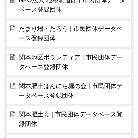
NPO法人 地域創造館 | 市民団体データ
ベース登録団体
たまり場・たろう | 市民団体データベ
ース登録団体
関本地区ボランティア | 市民団体デー
タベース登録団体
関本肥土はんにち堀の会 | 市民団体デ
ータベース登録団体
関本肥土会 | 市民団体データベース登
録団体