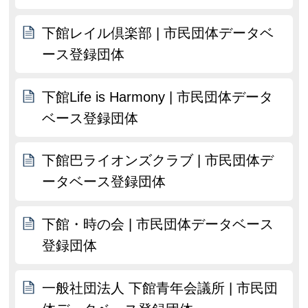
下館レイル倶楽部 | 市民団体データベ
ース登録団体
下館Life is Harmony | 市民団体データ
ベース登録団体
下館巴ライオンズクラブ | 市民団体デ
ータベース登録団体
下館・時の会 | 市民団体データベース
登録団体
一般社団法人 下館青年会議所 | 市民団