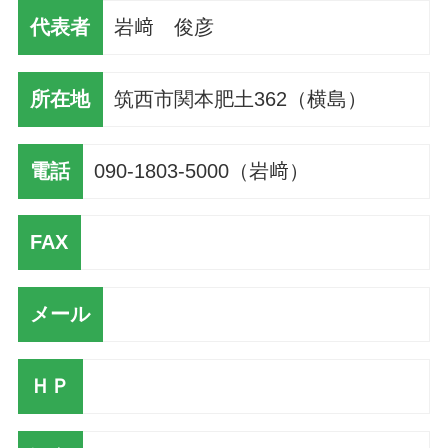
代表者
岩﨑 俊彦
所在地
筑西市関本肥土362（横島）
電話
090-1803-5000（岩﨑）
FAX
メール
ＨＰ