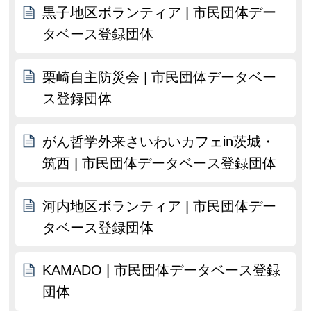
黒子地区ボランティア | 市民団体デー
タベース登録団体
栗崎自主防災会 | 市民団体データベー
ス登録団体
がん哲学外来さいわいカフェin茨城・
筑西 | 市民団体データベース登録団体
河内地区ボランティア | 市民団体デー
タベース登録団体
KAMADO | 市民団体データベース登録
団体