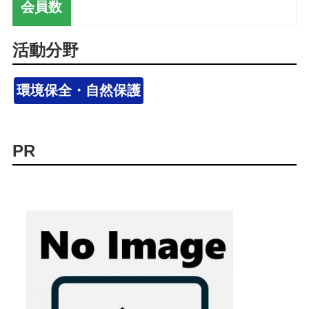
会員数
活動分野
環境保全・自然保護
PR