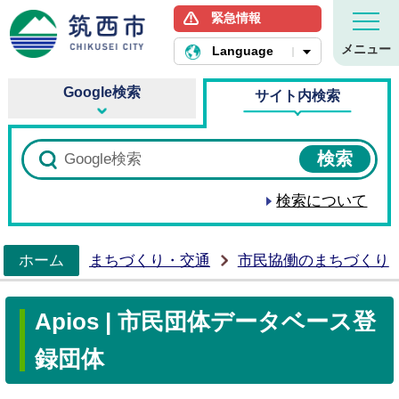
緊急情報
筑西市ホームページ
メニュー
Language
Google検索
サイト内検索
検索について
ホーム
まちづくり・交通
市民協働のまちづくり
>
Apios | 市民団体データベース登
録団体