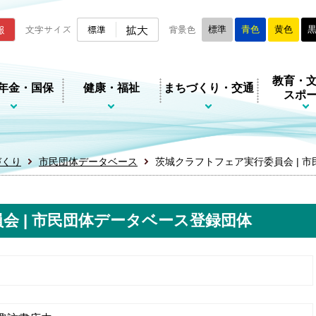
ムページ
拡大
報
文字サイズ
標準
背景色
標準
青色
黄色
教育・
年金・国保
健康・福祉
まちづくり・交通
スポ
づくり
市民団体データベース
茨城クラフトフェア実行委員会 | 
会 | 市民団体データベース登録団体