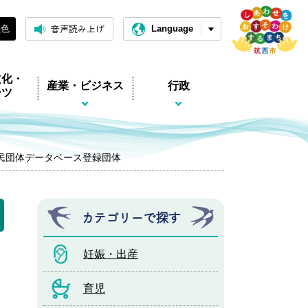
音声読み上げ
黒色
Language
文化・
産業・ビジネス
行政
ーツ
市民団体データベース登録団体
カテゴリーで探す
妊娠・出産
育児