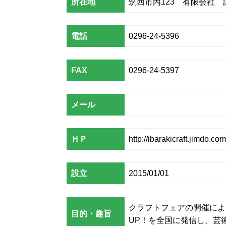
所在地
筑西市丙123 有限会社 
電話
0296-24-5396
FAX
0296-24-5397
メール
ＨＰ
http://ibarakicraft.jimdo.com
設立
2015/01/01
クラフトフェアの開催によ
目的・趣旨
UP！を全国に発信し、芸