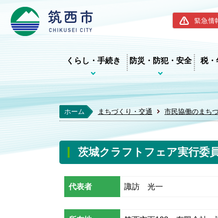
筑西市ホー
緊急情
くらし・手続き
防災・防犯・安全
税・
ホーム
まちづくり・交通
市民協働のまち
茨城クラフトフェア実行委員
代表者
諏訪 光一