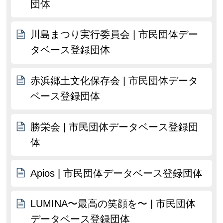
団体
川島まつり実行委員会 | 市民団体デー
タベース登録団体
赤浜郷土文化保存会 | 市民団体データ
ベース登録団体
勝栄会 | 市民団体データベース登録団
体
Apios | 市民団体データベース登録団体
LUMINA〜最高の笑顔を〜 | 市民団体
データベース登録団体