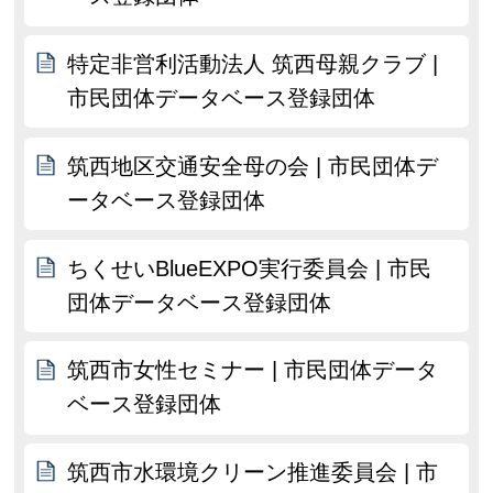
特定非営利活動法人 筑西母親クラブ |
市民団体データベース登録団体
筑西地区交通安全母の会 | 市民団体デ
ータベース登録団体
ちくせいBlueEXPO実行委員会 | 市民
団体データベース登録団体
筑西市女性セミナー | 市民団体データ
ベース登録団体
筑西市水環境クリーン推進委員会 | 市