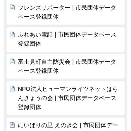
フレンズサポーター | 市民団体データ
ベース登録団体
ふれあい電話 | 市民団体データベース
登録団体
富士見町自主防災会 | 市民団体データ
ベース登録団体
NPO法人ヒューマンライツネットはら
んきょうの会 | 市民団体データベース
登録団体
にいばりの里 えのき会 | 市民団体デー