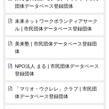
団体データベース登録団体
未来ネットワークボランティアサーク
ル | 市民団体データベース登録団体
美来塾 | 市民団体データベース登録団
体
NPO法人 まる | 市民団体データベース
登録団体
「マリオ・ウクレレ」クラブ | 市民団
体データベース登録団体