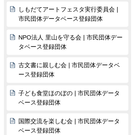
しもだてアートフェスタ実行委員会 |
市民団体データベース登録団体
NPO法人 里山を守る会 | 市民団体デー
タベース登録団体
古文書に親しむ会 | 市民団体データベ
ース登録団体
子ども食堂ほのぼの | 市民団体データ
ベース登録団体
国際交流を楽しむ会 | 市民団体データ
ベース登録団体