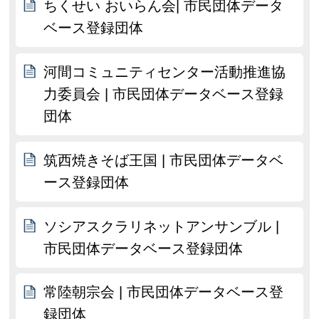
ちくせい おいらん会| 市民団体データ
ベース登録団体
河間コミュニティセンター活動推進協
力委員会 | 市民団体データベース登録
団体
筑西焼きそば王国 | 市民団体データベ
ース登録団体
ソシアスクラリネットアンサンブル |
市民団体データベース登録団体
常陸朝宗会 | 市民団体データベース登
録団体