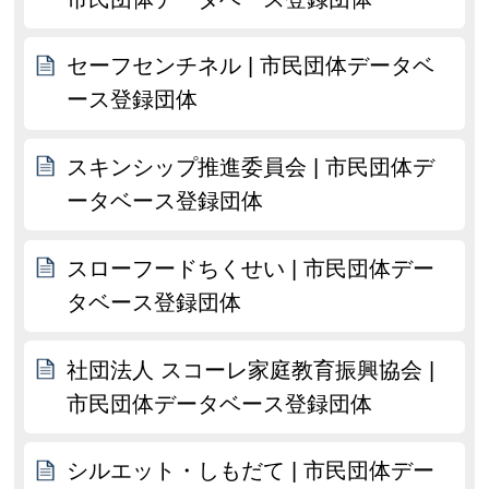
セーフセンチネル | 市民団体データベ
ース登録団体
スキンシップ推進委員会 | 市民団体デ
ータベース登録団体
スローフードちくせい | 市民団体デー
タベース登録団体
社団法人 スコーレ家庭教育振興協会 |
市民団体データベース登録団体
シルエット・しもだて | 市民団体デー