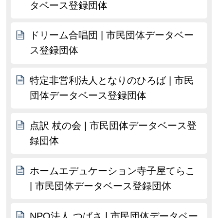
タベース登録団体
ドリーム合唱団 | 市民団体データベー
ス登録団体
特定非営利法人となりのひろば | 市民
団体データベース登録団体
点訳 杖の会 | 市民団体データベース登
録団体
ホームエデュケーション寺子屋てらこ
| 市民団体データベース登録団体
NPO法人 つばさ | 市民団体データベー