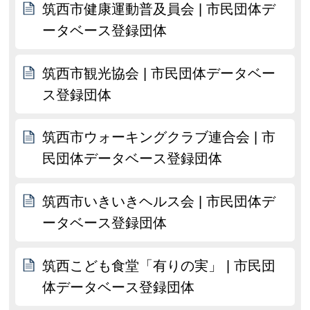
筑西市健康運動普及員会 | 市民団体デ
ータベース登録団体
筑西市観光協会 | 市民団体データベー
ス登録団体
筑西市ウォーキングクラブ連合会 | 市
民団体データベース登録団体
筑西市いきいきヘルス会 | 市民団体デ
ータベース登録団体
筑西こども食堂「有りの実」 | 市民団
体データベース登録団体