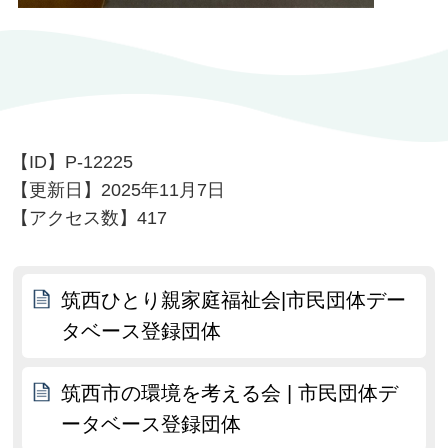
【ID】
P-12225
【更新日】
2025年11月7日
【アクセス数】
417
筑西ひとり親家庭福祉会|市民団体デー
タベース登録団体
筑西市の環境を考える会 | 市民団体デ
ータベース登録団体