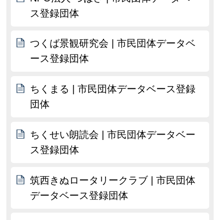
ス登録団体
つくば景観研究会 | 市民団体データベ
ース登録団体
ちくまる | 市民団体データベース登録
団体
ちくせい朗読会 | 市民団体データベー
ス登録団体
筑西きぬロータリークラブ | 市民団体
データベース登録団体