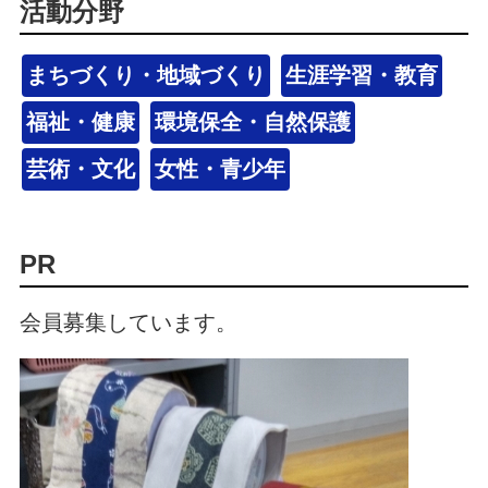
活動分野
まちづくり・地域づくり
生涯学習・教育
福祉・健康
環境保全・自然保護
芸術・文化
女性・青少年
PR
会員募集しています。