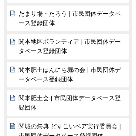
たまり場・たろう | 市民団体データベ
ース登録団体
関本地区ボランティア | 市民団体デー
タベース登録団体
関本肥土はんにち堀の会 | 市民団体デ
ータベース登録団体
関本肥土会 | 市民団体データベース登
録団体
関城の祭典 どすこいペア実行委員会 |
市民団体データベース登録団体