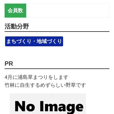
会員数
活動分野
まちづくり・地域づくり
PR
4月に浦島草まつりをします
竹林に自生するめずらしい野草です