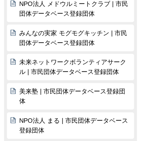
NPO法人 メドウルミートクラブ | 市民
団体データベース登録団体
みんなの実家 モグモグキッチン | 市民
団体データベース登録団体
未来ネットワークボランティアサーク
ル | 市民団体データベース登録団体
美来塾 | 市民団体データベース登録団
体
NPO法人 まる | 市民団体データベース
登録団体