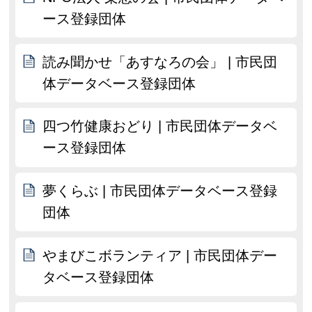
ース登録団体
読み聞かせ「あすなろの会」 | 市民団
体データベース登録団体
四つ竹健康おどり | 市民団体データベ
ース登録団体
夢くらぶ | 市民団体データベース登録
団体
やまびこボランティア | 市民団体デー
タベース登録団体