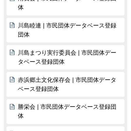
体
川島睦連 | 市民団体データベース登録
団体
川島まつり実行委員会 | 市民団体デー
タベース登録団体
赤浜郷土文化保存会 | 市民団体データ
ベース登録団体
勝栄会 | 市民団体データベース登録団
体