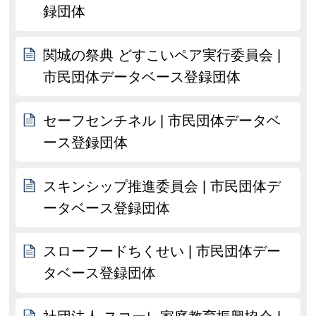
録団体
関城の祭典 どすこいペア実行委員会 |
市民団体データベース登録団体
セーフセンチネル | 市民団体データベ
ース登録団体
スキンシップ推進委員会 | 市民団体デ
ータベース登録団体
スローフードちくせい | 市民団体デー
タベース登録団体