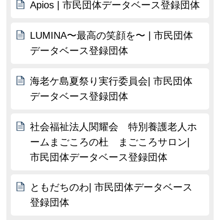
Apios | 市民団体データベース登録団体
LUMINA〜最高の笑顔を〜 | 市民団体
データベース登録団体
海老ケ島夏祭り実行委員会| 市民団体
データベース登録団体
社会福祉法人関耀会 特別養護老人ホ
ームまごころの杜 まごころサロン|
市民団体データベース登録団体
ともだちのわ| 市民団体データベース
登録団体