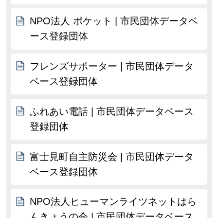
NPO法人 ポケット | 市民団体データベ
ース登録団体
フレンズサポーター | 市民団体データ
ベース登録団体
ふれあい電話 | 市民団体データベース
登録団体
富士見町自主防災会 | 市民団体データ
ベース登録団体
NPO法人ヒューマンライツネットはら
んきょうの会 | 市民団体データベース