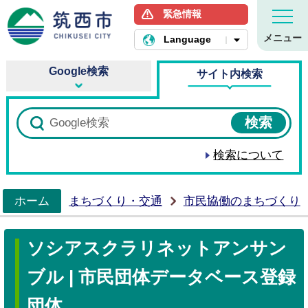
緊急情報
筑西市ホームページ
メニュー
Language
Google検索
サイト内検索
検索について
ホーム
まちづくり・交通
市民協働のまちづくり
>
ソシアスクラリネットアンサン
ブル | 市民団体データベース登録
団体