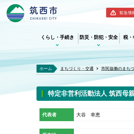
筑西市ホー
緊急情
くらし・手続き
防災・防犯・安全
税・
ホーム
まちづくり・交通
市民協働のまち
特定非営利活動法人 筑西母親
代表者
大谷 幸恵