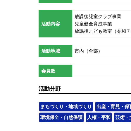
放課後児童クラブ事業
活動内容
児童健全育成事業
放課後こども教室（令和７
活動地域
市内（全部）
会員数
活動分野
まちづくり・地域づくり
出産・育児・保
環境保全・自然保護
人権・平和
芸術・