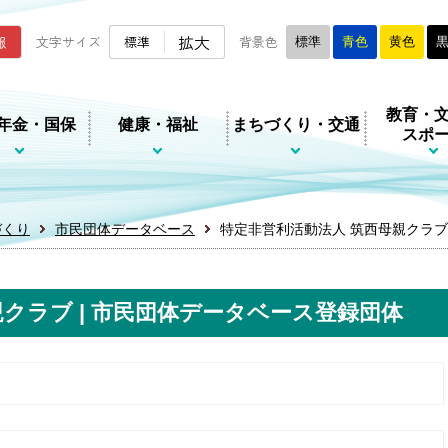
ムページ
拡大
報
文字サイズ
標準
背景色
標準
青色
黄色
教育・
年金・国保
健康・福祉
まちづくり・交通
スポ
づくり
市民団体データベース
特定非営利活動法人 筑西母親クラブ
クラブ | 市民団体データベース登録団体