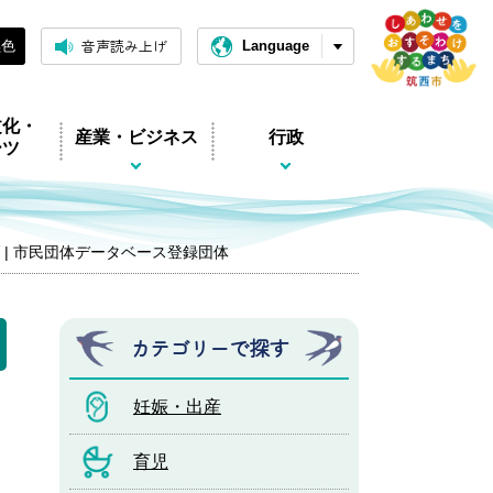
音声読み上げ
黒色
Language
文化・
産業・ビジネス
行政
ーツ
 | 市民団体データベース登録団体
カテゴリーで探す
妊娠・出産
育児