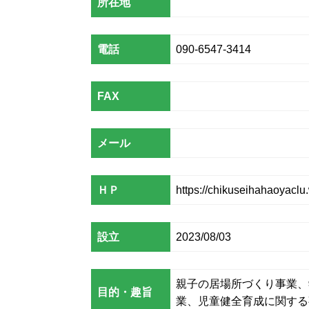
所在地
電話
090-6547-3414
FAX
メール
ＨＰ
https://chikuseihahaoyaclu
設立
2023/08/03
親子の居場所づくり事業、
目的・趣旨
業、児童健全育成に関する