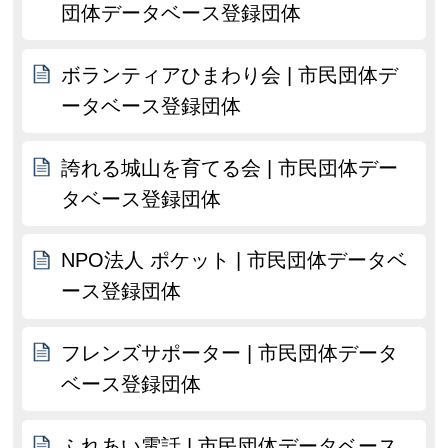
団体データベース登録団体
ボランティアひまわり会 | 市民団体デ
ータベース登録団体
誇れる城山を育てる会 | 市民団体デー
タベース登録団体
NPO法人 ポケット | 市民団体データベ
ース登録団体
フレンズサポーター | 市民団体データ
ベース登録団体
ふれあい電話 | 市民団体データベース