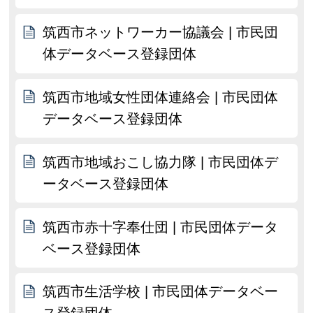
筑西市ネットワーカー協議会 | 市民団
体データベース登録団体
筑西市地域女性団体連絡会 | 市民団体
データベース登録団体
筑西市地域おこし協力隊 | 市民団体デ
ータベース登録団体
筑西市赤十字奉仕団 | 市民団体データ
ベース登録団体
筑西市生活学校 | 市民団体データベー