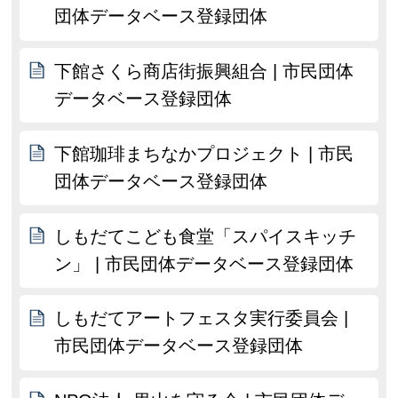
団体データベース登録団体
下館さくら商店街振興組合 | 市民団体
データベース登録団体
下館珈琲まちなかプロジェクト | 市民
団体データベース登録団体
しもだてこども食堂「スパイスキッチ
ン」 | 市民団体データベース登録団体
しもだてアートフェスタ実行委員会 |
市民団体データベース登録団体