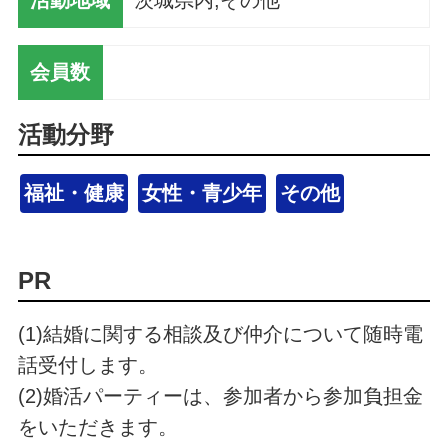
活動地域
茨城県内,その他
会員数
活動分野
福祉・健康
女性・青少年
その他
PR
(1)結婚に関する相談及び仲介について随時電
話受付します。
(2)婚活パーティーは、参加者から参加負担金
をいただきます。