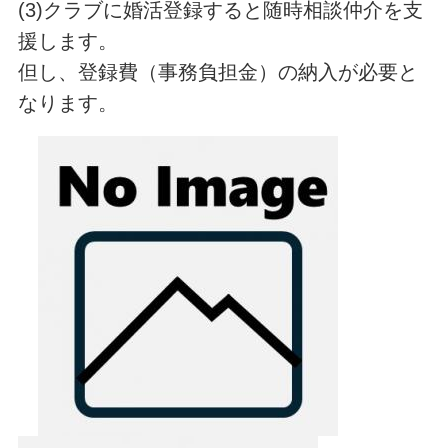
(3)クラブに婚活登録すると随時相談仲介を支
援します。
但し、登録費（事務負担金）の納入が必要と
なります。