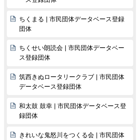
ちくまる | 市民団体データベース登録
団体
ちくせい朗読会 | 市民団体データベー
ス登録団体
筑西きぬロータリークラブ | 市民団体
データベース登録団体
和太鼓 鼓幸 | 市民団体データベース登
録団体
きれいな鬼怒川をつくる会 | 市民団体