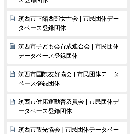
ス登録団体
筑西市下館西部女性会 | 市民団体デー
タベース登録団体
筑西市子ども会育成連合会 | 市民団体
データベース登録団体
筑西市国際友好協会 | 市民団体データ
ベース登録団体
筑西市健康運動普及員会 | 市民団体デ
ータベース登録団体
筑西市観光協会 | 市民団体データベー