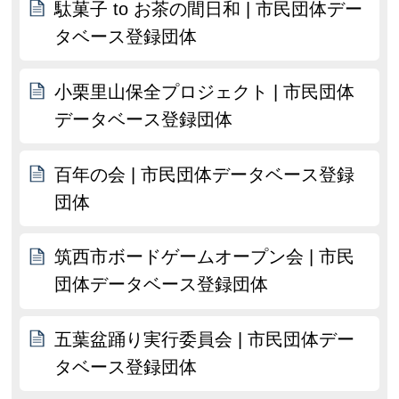
駄菓子 to お茶の間日和 | 市民団体デー
タベース登録団体
小栗里山保全プロジェクト | 市民団体
データベース登録団体
百年の会 | 市民団体データベース登録
団体
筑西市ボードゲームオープン会 | 市民
団体データベース登録団体
五葉盆踊り実行委員会 | 市民団体デー
タベース登録団体