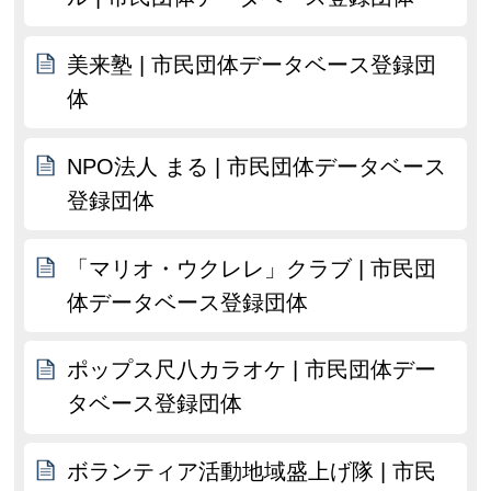
美来塾 | 市民団体データベース登録団
体
NPO法人 まる | 市民団体データベース
登録団体
「マリオ・ウクレレ」クラブ | 市民団
体データベース登録団体
ポップス尺八カラオケ | 市民団体デー
タベース登録団体
ボランティア活動地域盛上げ隊 | 市民