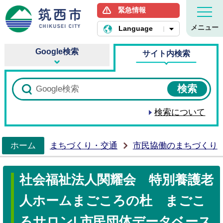
緊急情報
筑西市ホームページ
メニュー
Language
Google検索
サイト内検索
検索について
ホーム
まちづくり・交通
市民協働のまちづくり
>
社会福祉法人関耀会 特別養護老
人ホームまごころの杜 まごこ
ろサロン| 市民団体データベース