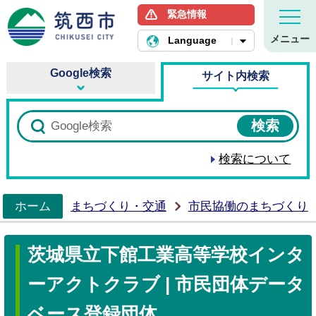
緊急情報
筑西市ホームページ
メニュー
Language
Google検索
サイト内検索
検索について
ホーム
まちづくり・交通
市民協働のまちづくり
>
茨城県立下館工業高等学校インタ
ーアクトクラブ | 市民団体データ
ベース登録団体