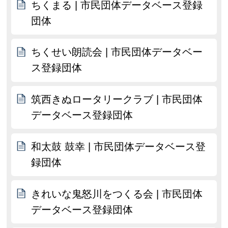
ちくまる | 市民団体データベース登録
団体
ちくせい朗読会 | 市民団体データベー
ス登録団体
筑西きぬロータリークラブ | 市民団体
データベース登録団体
和太鼓 鼓幸 | 市民団体データベース登
録団体
きれいな鬼怒川をつくる会 | 市民団体
データベース登録団体