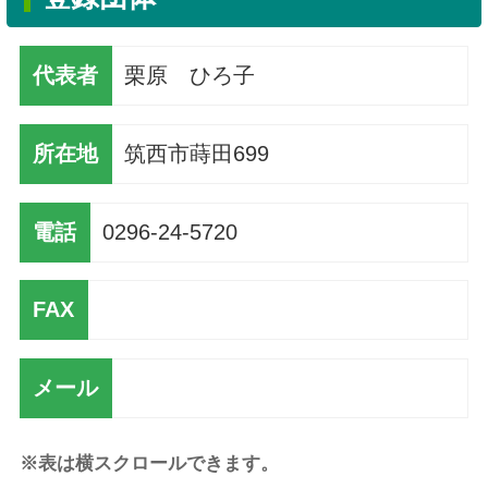
代表者
栗原 ひろ子
所在地
筑西市蒔田699
電話
0296-24-5720
FAX
メール
※表は横スクロールできます。