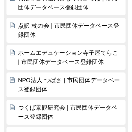
団体データベース登録団体
点訳 杖の会 | 市民団体データベース登
録団体
ホームエデュケーション寺子屋てらこ
| 市民団体データベース登録団体
NPO法人 つばさ | 市民団体データベー
ス登録団体
つくば景観研究会 | 市民団体データベ
ース登録団体