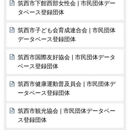
筑西市下館西部女性会 | 市民団体デー
タベース登録団体
筑西市子ども会育成連合会 | 市民団体
データベース登録団体
筑西市国際友好協会 | 市民団体データ
ベース登録団体
筑西市健康運動普及員会 | 市民団体デ
ータベース登録団体
筑西市観光協会 | 市民団体データベー
ス登録団体