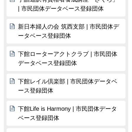
| 市民団体データベース登録団体
新日本婦人の会 筑西支部 | 市民団体デ
ータベース登録団体
下館ローターアクトクラブ | 市民団体
データベース登録団体
下館レイル倶楽部 | 市民団体データベ
ース登録団体
下館Life is Harmony | 市民団体データ
ベース登録団体