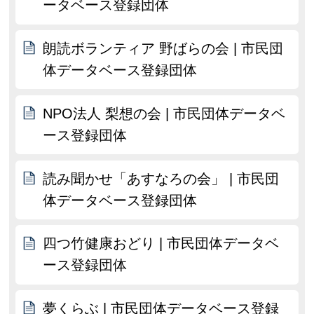
ータベース登録団体
朗読ボランティア 野ばらの会 | 市民団
体データベース登録団体
NPO法人 梨想の会 | 市民団体データベ
ース登録団体
読み聞かせ「あすなろの会」 | 市民団
体データベース登録団体
四つ竹健康おどり | 市民団体データベ
ース登録団体
夢くらぶ | 市民団体データベース登録