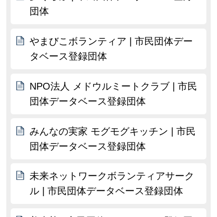
団体
やまびこボランティア | 市民団体デー
タベース登録団体
NPO法人 メドウルミートクラブ | 市民
団体データベース登録団体
みんなの実家 モグモグキッチン | 市民
団体データベース登録団体
未来ネットワークボランティアサーク
ル | 市民団体データベース登録団体