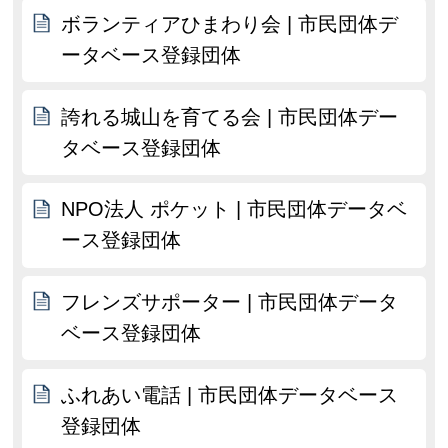
ボランティアひまわり会 | 市民団体デ
ータベース登録団体
誇れる城山を育てる会 | 市民団体デー
タベース登録団体
NPO法人 ポケット | 市民団体データベ
ース登録団体
フレンズサポーター | 市民団体データ
ベース登録団体
ふれあい電話 | 市民団体データベース
登録団体