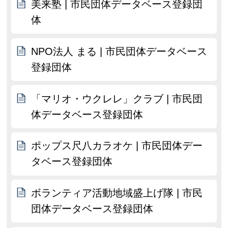
美来塾 | 市民団体データベース登録団
体
NPO法人 まる | 市民団体データベース
登録団体
「マリオ・ウクレレ」クラブ | 市民団
体データベース登録団体
ポップス尺八カラオケ | 市民団体デー
タベース登録団体
ボランティア活動地域盛上げ隊 | 市民
団体データベース登録団体