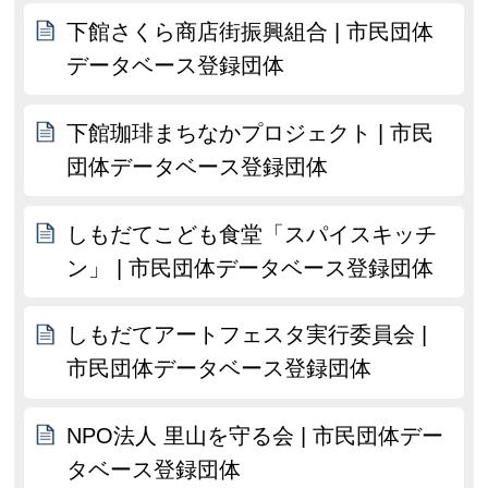
下館さくら商店街振興組合 | 市民団体
データベース登録団体
下館珈琲まちなかプロジェクト | 市民
団体データベース登録団体
しもだてこども食堂「スパイスキッチ
ン」 | 市民団体データベース登録団体
しもだてアートフェスタ実行委員会 |
市民団体データベース登録団体
NPO法人 里山を守る会 | 市民団体デー
タベース登録団体