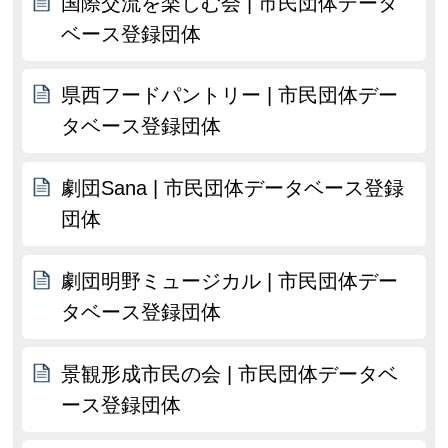
国際交流を楽しむ会 | 市民団体データ
ベース登録団体
県西フードパントリー | 市民団体デー
タベース登録団体
劇団Sana | 市民団体データベース登録
団体
劇団明野ミュージカル | 市民団体デー
タベース登録団体
景観形成市民の会 | 市民団体データベ
ース登録団体