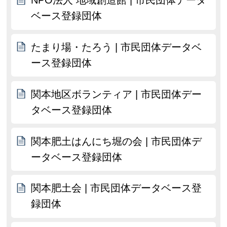
NPO法人 地域創造館 | 市民団体データ
ベース登録団体
たまり場・たろう | 市民団体データベ
ース登録団体
関本地区ボランティア | 市民団体デー
タベース登録団体
関本肥土はんにち堀の会 | 市民団体デ
ータベース登録団体
関本肥土会 | 市民団体データベース登
録団体