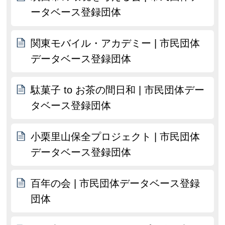
ータベース登録団体
関東モバイル・アカデミー | 市民団体
データベース登録団体
駄菓子 to お茶の間日和 | 市民団体デー
タベース登録団体
小栗里山保全プロジェクト | 市民団体
データベース登録団体
百年の会 | 市民団体データベース登録
団体