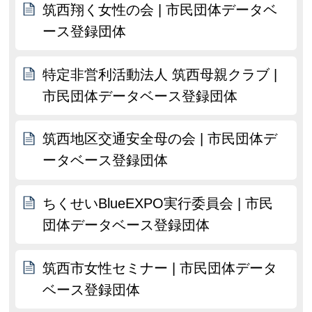
筑西翔く女性の会 | 市民団体データベ
ース登録団体
特定非営利活動法人 筑西母親クラブ |
市民団体データベース登録団体
筑西地区交通安全母の会 | 市民団体デ
ータベース登録団体
ちくせいBlueEXPO実行委員会 | 市民
団体データベース登録団体
筑西市女性セミナー | 市民団体データ
ベース登録団体