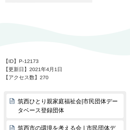
【ID】
P-12173
【更新日】
2021年4月1日
【アクセス数】
270
筑西ひとり親家庭福祉会|市民団体デー
タベース登録団体
筑西市の環境を考える会 | 市民団体デ