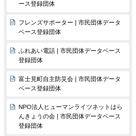
ース登録団体
フレンズサポーター | 市民団体データ
ベース登録団体
ふれあい電話 | 市民団体データベース
登録団体
富士見町自主防災会 | 市民団体データ
ベース登録団体
NPO法人ヒューマンライツネットはら
んきょうの会 | 市民団体データベース
登録団体