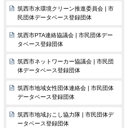
筑西市水環境クリーン推進委員会 | 市
民団体データベース登録団体
筑西市PTA連絡協議会 | 市民団体デー
タベース登録団体
筑西市ネットワーカー協議会 | 市民団
体データベース登録団体
筑西市地域女性団体連絡会 | 市民団体
データベース登録団体
筑西市地域おこし協力隊 | 市民団体デ
ータベース登録団体