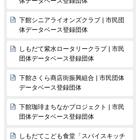
体データベース登録団体
下館シニアライオンズクラブ | 市民団
体データベース登録団体
しもだて紫水ロータリークラブ | 市民
団体データベース登録団体
下館さくら商店街振興組合 | 市民団体
データベース登録団体
下館珈琲まちなかプロジェクト | 市民
団体データベース登録団体
しもだてこども食堂「スパイスキッチ