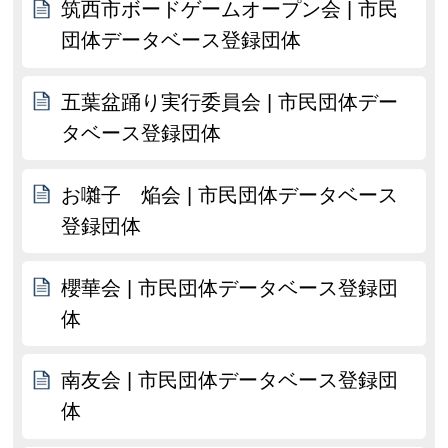
筑西市ボードゲームオープン会 | 市民
団体データベース登録団体
五葉盆踊り実行委員会 | 市民団体デー
タベース登録団体
お囃子 焔会 | 市民団体データベース
登録団体
櫻華会 | 市民団体データベース登録団
体
南友会 | 市民団体データベース登録団
体