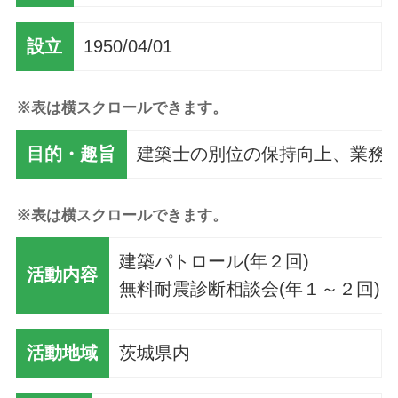
設立
1950/04/01
※表は横スクロールできます。
目的・趣旨
建築士の別位の保持向上、業務
※表は横スクロールできます。
建築パトロール(年２回)
活動内容
無料耐震診断相談会(年１～２回)
活動地域
茨城県内