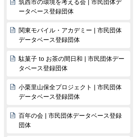
筑西市の環境を考える会 | 市民団体デ
ータベース登録団体
関東モバイル・アカデミー | 市民団体
データベース登録団体
駄菓子 to お茶の間日和 | 市民団体デー
タベース登録団体
小栗里山保全プロジェクト | 市民団体
データベース登録団体
百年の会 | 市民団体データベース登録
団体