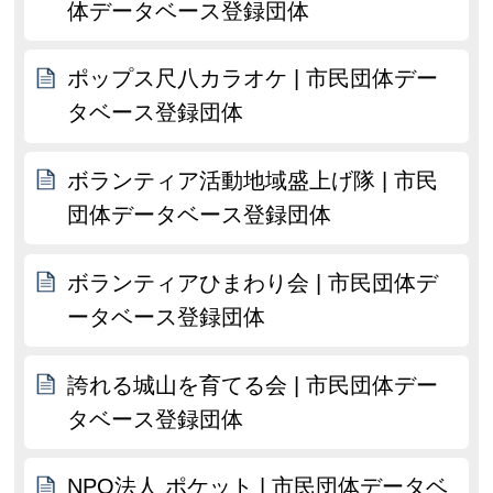
体データベース登録団体
ポップス尺八カラオケ | 市民団体デー
タベース登録団体
ボランティア活動地域盛上げ隊 | 市民
団体データベース登録団体
ボランティアひまわり会 | 市民団体デ
ータベース登録団体
誇れる城山を育てる会 | 市民団体デー
タベース登録団体
NPO法人 ポケット | 市民団体データベ