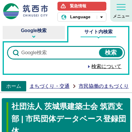
緊急情報
筑西市ホームページ
メニュー
Language
Google検索
サイト内検索
検索について
ホーム
まちづくり・交通
市民協働のまちづくり
>
社団法人 茨城県建築士会 筑西支
部 | 市民団体データベース登録団
体