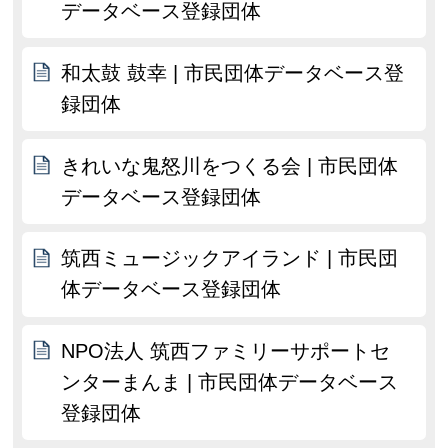
データベース登録団体
和太鼓 鼓幸 | 市民団体データベース登
録団体
きれいな鬼怒川をつくる会 | 市民団体
データベース登録団体
筑西ミュージックアイランド | 市民団
体データベース登録団体
NPO法人 筑西ファミリーサポートセ
ンターまんま | 市民団体データベース
登録団体