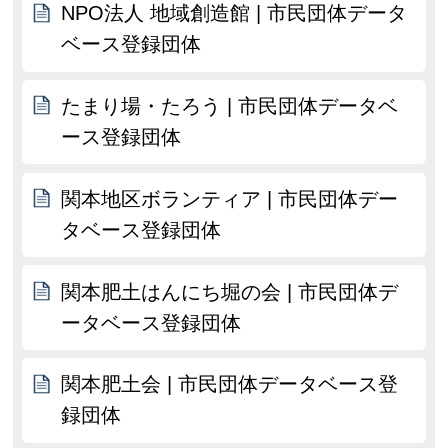
NPO法人 地域創造館 | 市民団体データ
ベース登録団体
たまり場・たろう | 市民団体データベ
ース登録団体
関本地区ボランティア | 市民団体デー
タベース登録団体
関本肥土はんにち堀の会 | 市民団体デ
ータベース登録団体
関本肥土会 | 市民団体データベース登
録団体