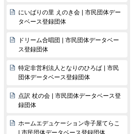
にいばりの里 えのき会 | 市民団体デー
タベース登録団体
ドリーム合唱団 | 市民団体データベー
ス登録団体
特定非営利法人となりのひろば | 市民
団体データベース登録団体
点訳 杖の会 | 市民団体データベース登
録団体
ホームエデュケーション寺子屋てらこ
| 市民団体データベース登録団体