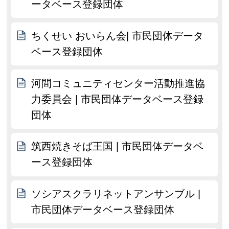
ータベース登録団体
ちくせい おいらん会| 市民団体データ
ベース登録団体
河間コミュニティセンター活動推進協
力委員会 | 市民団体データベース登録
団体
筑西焼きそば王国 | 市民団体データベ
ース登録団体
ソシアスクラリネットアンサンブル |
市民団体データベース登録団体