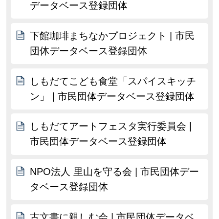
データベース登録団体
下館珈琲まちなかプロジェクト | 市民
団体データベース登録団体
しもだてこども食堂「スパイスキッチ
ン」 | 市民団体データベース登録団体
しもだてアートフェスタ実行委員会 |
市民団体データベース登録団体
NPO法人 里山を守る会 | 市民団体デー
タベース登録団体
古文書に親しむ会 | 市民団体データベ