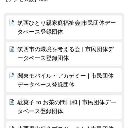
筑西ひとり親家庭福祉会|市民団体デー
タベース登録団体
筑西市の環境を考える会 | 市民団体デ
ータベース登録団体
関東モバイル・アカデミー | 市民団体
データベース登録団体
駄菓子 to お茶の間日和 | 市民団体デー
タベース登録団体