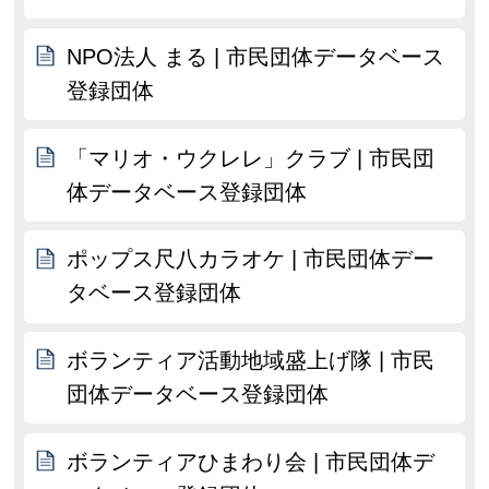
NPO法人 まる | 市民団体データベース
登録団体
「マリオ・ウクレレ」クラブ | 市民団
体データベース登録団体
ポップス尺八カラオケ | 市民団体デー
タベース登録団体
ボランティア活動地域盛上げ隊 | 市民
団体データベース登録団体
ボランティアひまわり会 | 市民団体デ