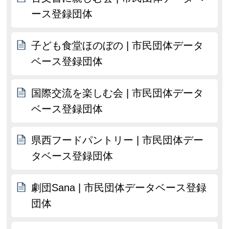
ース登録団体
子ども食堂ほのぼの | 市民団体データ
ベース登録団体
国際交流を楽しむ会 | 市民団体データ
ベース登録団体
県西フードパントリー | 市民団体デー
タベース登録団体
劇団Sana | 市民団体データベース登録
団体