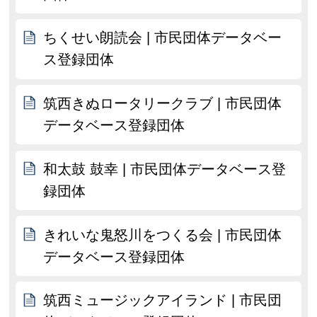
ちくせい朗読会 | 市民団体データベー
ス登録団体
筑西きぬロータリークラブ | 市民団体
データベース登録団体
和太鼓 鼓幸 | 市民団体データベース登
録団体
きれいな鬼怒川をつくる会 | 市民団体
データベース登録団体
筑西ミュージックアイランド | 市民団