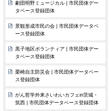
劇団明野ミュージカル | 市民団体デー
タベース登録団体
景観形成市民の会 | 市民団体データベ
ース登録団体
黒子地区ボランティア | 市民団体デー
タベース登録団体
栗崎自主防災会 | 市民団体データベー
ス登録団体
がん哲学外来さいわいカフェin茨城・
筑西 | 市民団体データベース登録団体