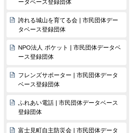
ータベース登録団体
誇れる城山を育てる会 | 市民団体デー
タベース登録団体
NPO法人 ポケット | 市民団体データベ
ース登録団体
フレンズサポーター | 市民団体データ
ベース登録団体
ふれあい電話 | 市民団体データベース
登録団体
富士見町自主防災会 | 市民団体データ