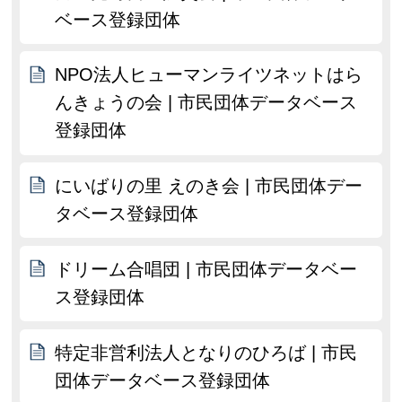
ベース登録団体
NPO法人ヒューマンライツネットはら
んきょうの会 | 市民団体データベース
登録団体
にいばりの里 えのき会 | 市民団体デー
タベース登録団体
ドリーム合唱団 | 市民団体データベー
ス登録団体
特定非営利法人となりのひろば | 市民
団体データベース登録団体