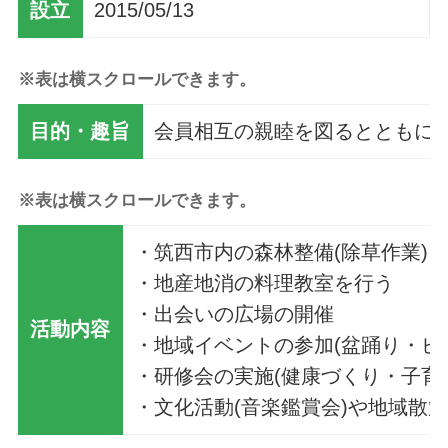
設立
2015/05/13
※表は横スクロールできます。
目的・趣旨
会員相互の親睦を図るとともに
※表は横スクロールできます。
・筑西市内の森林整備(除草作業)
・地産地消の料理教室を行う
・出会いの広場の開催
活動内容
・地域イベントの参加(盆踊り・ピ
・研修会の実施(健康づくり・子育
・文化活動(音楽鑑賞会)や地域散策