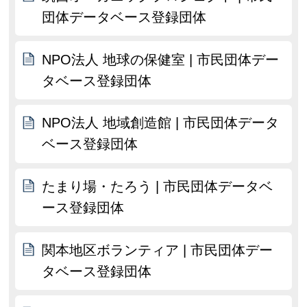
団体データベース登録団体
NPO法人 地球の保健室 | 市民団体デー
タベース登録団体
NPO法人 地域創造館 | 市民団体データ
ベース登録団体
たまり場・たろう | 市民団体データベ
ース登録団体
関本地区ボランティア | 市民団体デー
タベース登録団体