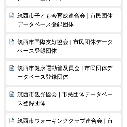
筑西市子ども会育成連合会 | 市民団体
データベース登録団体
筑西市国際友好協会 | 市民団体データ
ベース登録団体
筑西市健康運動普及員会 | 市民団体デ
ータベース登録団体
筑西市観光協会 | 市民団体データベー
ス登録団体
筑西市ウォーキングクラブ連合会 | 市