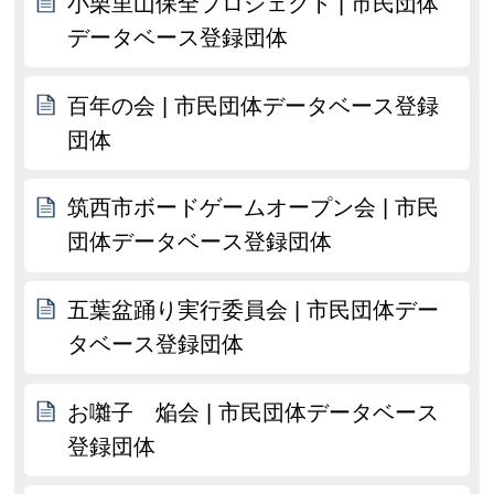
小栗里山保全プロジェクト | 市民団体
データベース登録団体
百年の会 | 市民団体データベース登録
団体
筑西市ボードゲームオープン会 | 市民
団体データベース登録団体
五葉盆踊り実行委員会 | 市民団体デー
タベース登録団体
お囃子 焔会 | 市民団体データベース
登録団体