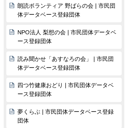
朗読ボランティア 野ばらの会 | 市民団
体データベース登録団体
NPO法人 梨想の会 | 市民団体データベ
ース登録団体
読み聞かせ「あすなろの会」 | 市民団
体データベース登録団体
四つ竹健康おどり | 市民団体データベ
ース登録団体
夢くらぶ | 市民団体データベース登録
団体