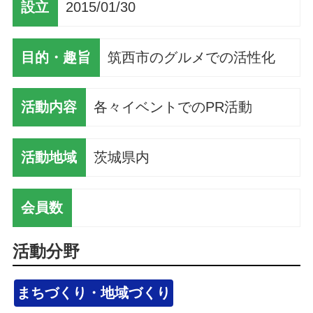
設立
2015/01/30
目的・趣旨
筑西市のグルメでの活性化
活動内容
各々イベントでのPR活動
活動地域
茨城県内
会員数
活動分野
まちづくり・地域づくり