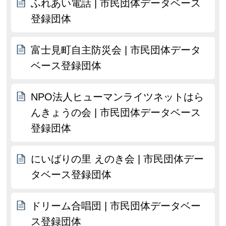
ふれあい電話 | 市民団体データベース
登録団体
富士見町自主防災会 | 市民団体データ
ベース登録団体
NPO法人ヒューマンライツネットはら
んきょうの会 | 市民団体データベース
登録団体
にいばりの里 えのき会 | 市民団体デー
タベース登録団体
ドリーム合唱団 | 市民団体データベー
ス登録団体