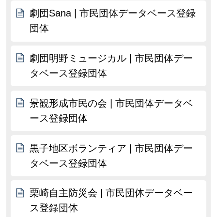
劇団Sana | 市民団体データベース登録
団体
劇団明野ミュージカル | 市民団体デー
タベース登録団体
景観形成市民の会 | 市民団体データベ
ース登録団体
黒子地区ボランティア | 市民団体デー
タベース登録団体
栗崎自主防災会 | 市民団体データベー
ス登録団体