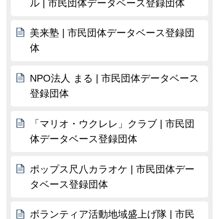
ル | 市民団体データベース登録団体
美来塾 | 市民団体データベース登録団
体
NPO法人 まる | 市民団体データベース
登録団体
「マリオ・ウクレレ」クラブ | 市民団
体データベース登録団体
ポップス尺八カラオケ | 市民団体デー
タベース登録団体
ボランティア活動地域盛上げ隊 | 市民