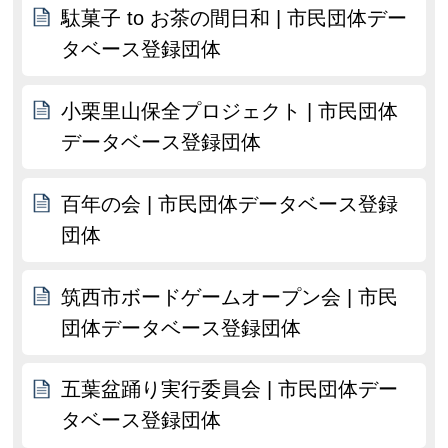
駄菓子 to お茶の間日和 | 市民団体デー
タベース登録団体
小栗里山保全プロジェクト | 市民団体
データベース登録団体
百年の会 | 市民団体データベース登録
団体
筑西市ボードゲームオープン会 | 市民
団体データベース登録団体
五葉盆踊り実行委員会 | 市民団体デー
タベース登録団体