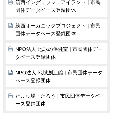
筑西イングリッシュアイランド | 市民
団体データベース登録団体
筑西オーガニックプロジェクト | 市民
団体データベース登録団体
NPO法人 地球の保健室 | 市民団体デー
タベース登録団体
NPO法人 地域創造館 | 市民団体データ
ベース登録団体
たまり場・たろう | 市民団体データベ
ース登録団体