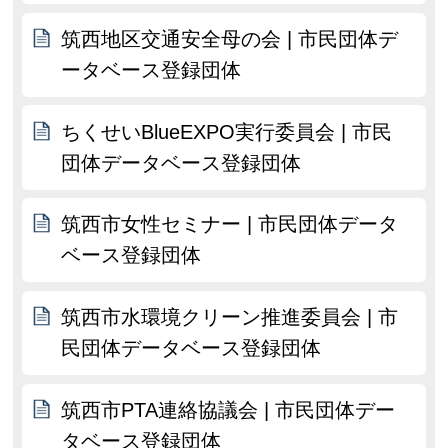
筑西地区交通安全母の会 | 市民団体デ
ータベース登録団体
ちくせいBlueEXPO実行委員会 | 市民
団体データベース登録団体
筑西市女性セミナー | 市民団体データ
ベース登録団体
筑西市水環境クリーン推進委員会 | 市
民団体データベース登録団体
筑西市PTA連絡協議会 | 市民団体デー
タベース登録団体