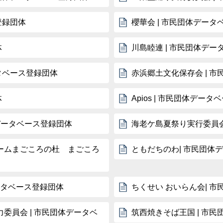
登録団体
櫻華会 | 市民団体デー
体
川島睦連 | 市民団体デ
タベース登録団体
赤浜郷土文化保存会 | 
体
Apios | 市民団体デー
体データベース登録団体
海老ケ島夏祭り実行委員会
ームまごころの杜 まごころ
ともだちのわ| 市民団体
ータベース登録団体
ちくせい おいらん会| 
委員会 | 市民団体データベ
筑西焼きそば王国 | 市