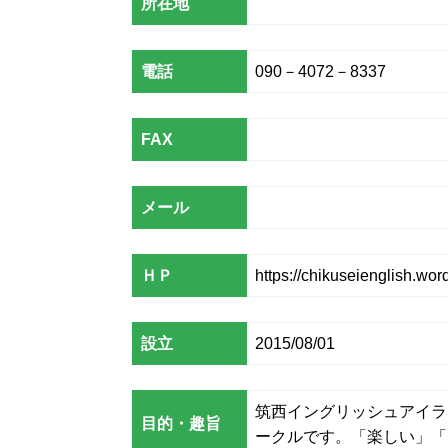
所在地
電話
090－4072－8337
FAX
メール
ＨＰ
https://chikuseienglish.wo
設立
2015/08/01
筑西イングリッシュアイラ
目的・趣旨
ークルです。「楽しい」「