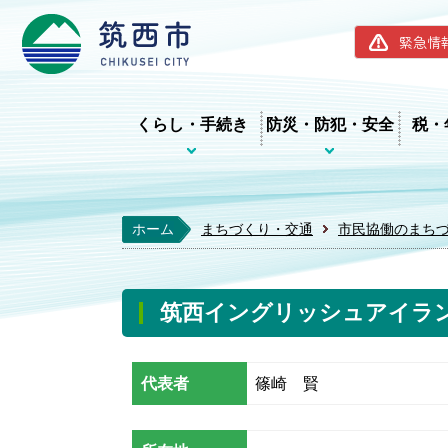
筑西市ホー
緊急情
くらし・手続き
防災・防犯・安全
税・
ホーム
まちづくり・交通
市民協働のまち
筑西イングリッシュアイラン
代表者
篠崎 賢