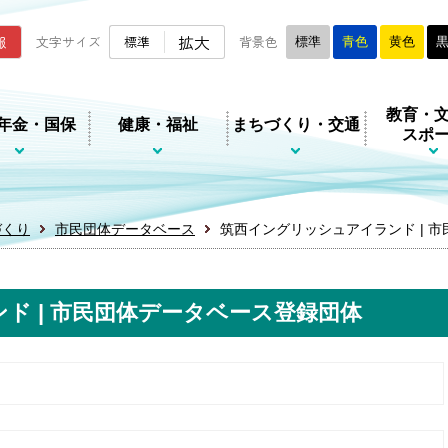
ムページ
拡大
報
文字サイズ
標準
背景色
標準
青色
黄色
教育・
年金・国保
健康・福祉
まちづくり・交通
スポ
づくり
市民団体データベース
筑西イングリッシュアイランド | 
ド | 市民団体データベース登録団体