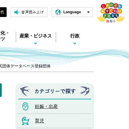
音声読み上げ
黒色
Language
文化・
産業・ビジネス
行政
ーツ
市民団体データベース登録団体
カテゴリーで探す
妊娠・出産
育児