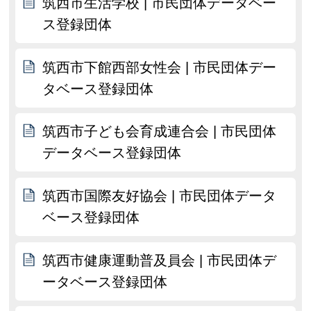
筑西市生活学校 | 市民団体データベー
ス登録団体
筑西市下館西部女性会 | 市民団体デー
タベース登録団体
筑西市子ども会育成連合会 | 市民団体
データベース登録団体
筑西市国際友好協会 | 市民団体データ
ベース登録団体
筑西市健康運動普及員会 | 市民団体デ
ータベース登録団体