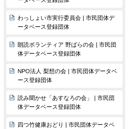
ータベース登録団体
わっしょい市実行委員会 | 市民団体デ
ータベース登録団体
朗読ボランティア 野ばらの会 | 市民団
体データベース登録団体
NPO法人 梨想の会 | 市民団体データベ
ース登録団体
読み聞かせ「あすなろの会」 | 市民団
体データベース登録団体
四つ竹健康おどり | 市民団体データベ