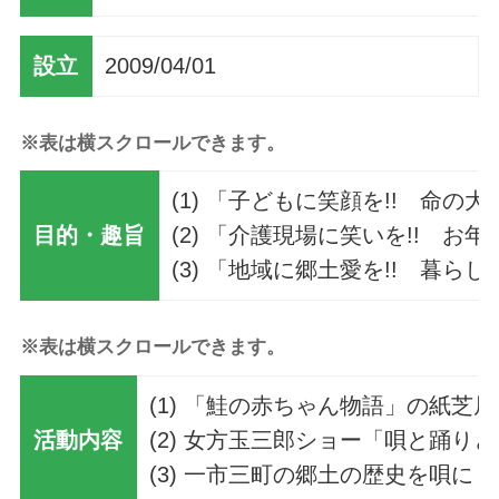
設立
2009/04/01
※表は横スクロールできます。
(1) 「子どもに笑顔を!! 命の大
目的・趣旨
(2) 「介護現場に笑いを!! お
(3) 「地域に郷土愛を!! 暮らし
※表は横スクロールできます。
(1) 「鮭の赤ちゃん物語」の紙
活動内容
(2) 女方玉三郎ショー「唄と踊り
(3) 一市三町の郷土の歴史を唄