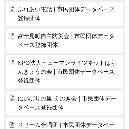
ふれあい電話 | 市民団体データベース
登録団体
富士見町自主防災会 | 市民団体データ
ベース登録団体
NPO法人ヒューマンライツネットはら
んきょうの会 | 市民団体データベース
登録団体
にいばりの里 えのき会 | 市民団体デー
タベース登録団体
ドリーム合唱団 | 市民団体データベー