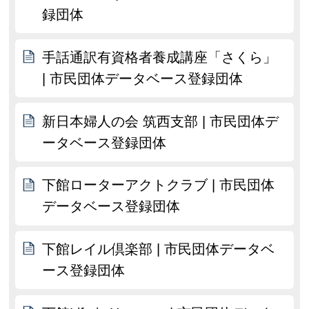
録団体
手話通訳有資格者養成講座「さくら」
| 市民団体データベース登録団体
新日本婦人の会 筑西支部 | 市民団体デ
ータベース登録団体
下館ローターアクトクラブ | 市民団体
データベース登録団体
下館レイル倶楽部 | 市民団体データベ
ース登録団体