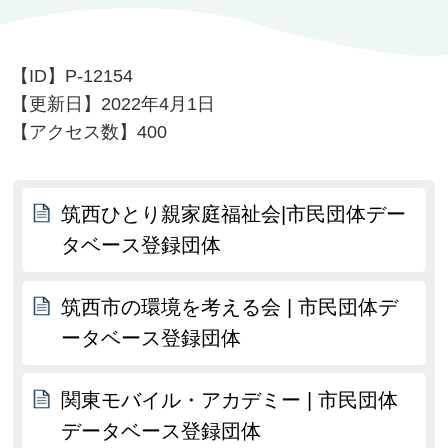
【ID】
P-12154
【更新日】
2022年4月1日
【アクセス数】
400
筑西ひとり親家庭福祉会|市民団体デー
タベース登録団体
筑西市の環境を考える会 | 市民団体デ
ータベース登録団体
関東モバイル・アカデミー | 市民団体
データベース登録団体