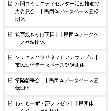
河間コミュニティセンター活動推進協
力委員会 | 市民団体データベース登録
団体
筑西焼きそば王国 | 市民団体データベ
ース登録団体
ソシアスクラリネットアンサンブル |
市民団体データベース登録団体
常陸朝宗会 | 市民団体データベース登
録団体
わっちーず・夢プレゼン | 市民団体デ