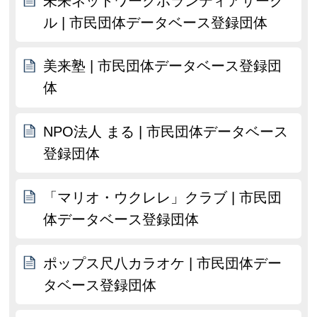
未来ネットワークボランティアサーク
ル | 市民団体データベース登録団体
美来塾 | 市民団体データベース登録団
体
NPO法人 まる | 市民団体データベース
登録団体
「マリオ・ウクレレ」クラブ | 市民団
体データベース登録団体
ポップス尺八カラオケ | 市民団体デー
タベース登録団体