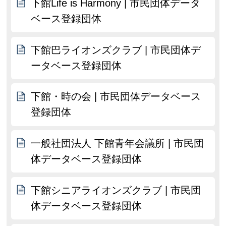
下館Life is Harmony | 市民団体データ
ベース登録団体
下館巴ライオンズクラブ | 市民団体デ
ータベース登録団体
下館・時の会 | 市民団体データベース
登録団体
一般社団法人 下館青年会議所 | 市民団
体データベース登録団体
下館シニアライオンズクラブ | 市民団
体データベース登録団体