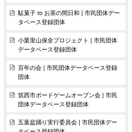
駄菓子 to お茶の間日和 | 市民団体デー
タベース登録団体
小栗里山保全プロジェクト | 市民団体
データベース登録団体
百年の会 | 市民団体データベース登録
団体
筑西市ボードゲームオープン会 | 市民
団体データベース登録団体
五葉盆踊り実行委員会 | 市民団体デー
タベース登録団体