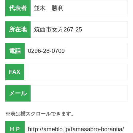
代表者
並木 勝利
所在地
筑西市女方267-25
電話
0296-28-0709
FAX
メール
※表は横スクロールできます。
ＨＰ
http://ameblo.jp/tamasabro-borantia/