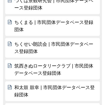
つくば景観研究会 | 市民団体データベ
ース登録団体
ちくまる | 市民団体データベース登録
団体
ちくせい朗読会 | 市民団体データベー
ス登録団体
筑西きぬロータリークラブ | 市民団体
データベース登録団体
和太鼓 鼓幸 | 市民団体データベース登
録団体