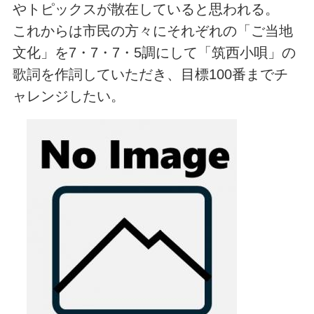
やトピックスが散在していると思われる。
これからは市民の方々にそれぞれの「ご当地
文化」を7・7・7・5調にして「筑西小唄」の
歌詞を作詞していただき、目標100番までチ
ャレンジしたい。