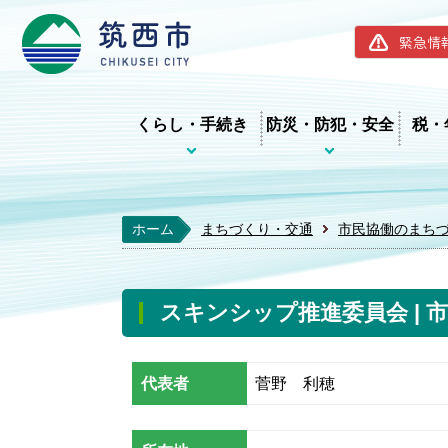
筑西市ホー
緊急情
くらし・手続き
防災・防犯・安全
税・
ホーム
まちづくり・交通
市民協働のまち
スキンシップ推進委員会 |
代表者
菅野 利穂