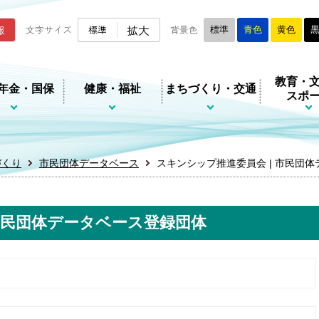
ムページ
拡大
報
文字サイズ
標準
背景色
標準
青色
黄色
教育・
年金・国保
健康・福祉
まちづくり・交通
スポ
づくり
市民団体データベース
スキンシップ推進委員会 | 市民団
 市民団体データベース登録団体