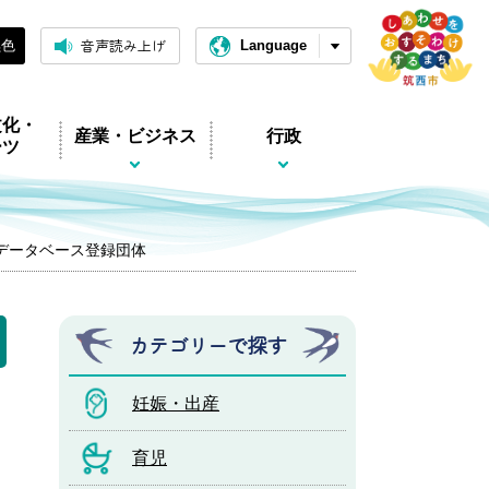
音声読み上げ
黒色
Language
文化・
産業・ビジネス
行政
ーツ
体データベース登録団体
カテゴリーで探す
妊娠・出産
育児