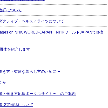
改訂について
ダクティブ・ヘルス／ライツについて
ple languages on NHK WORLD-JAPAN NHKワールドJAPANで多言
・団体を紹介します
働き方・柔軟な暮らし方のために〜
んか
躍・働き方応援ポータルサイト〜」のご案内
携協定締結について