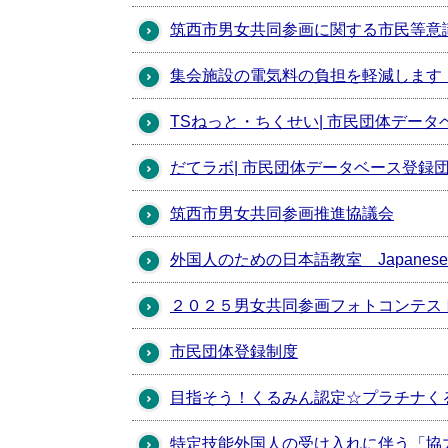
筑西市男女共同参画に関する市民等意
集会施設の電気料の負担を軽減します
TSねっと・ちくせい| 市民団体デー
だてラボ| 市民団体データベース登録
筑西市男女共同参画推進協議会
外国人のための日本語教室 Japanese languag
２０２５男女共同参画フォトコンテス
市民団体登録制度
目指そう！くるみん認定☆プラチナく
特定技能外国人の受け入れに伴う「協