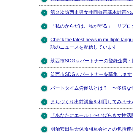
第２次筑西市男女共同参画基本計画の
「私のからだは、私が守る」 リプロ
Check the latest news in multi
語のニュースを配信しています
筑西市SDGｓパートナーの登録企業
筑西市SDGｓパートナーを募集します
パートタイム労働法とは？ 〜多様な
まちづくり出前講座を利用してみませ
「あなたにエール！〜いばらき女性活
明治安田生命保険相互会社との包括連