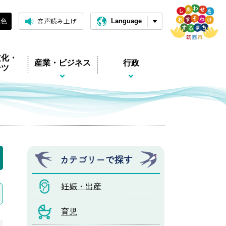
音声読み上げ
黒色
Language
文化・
産業・ビジネス
行政
ーツ
カテゴリーで探す
妊娠・出産
育児