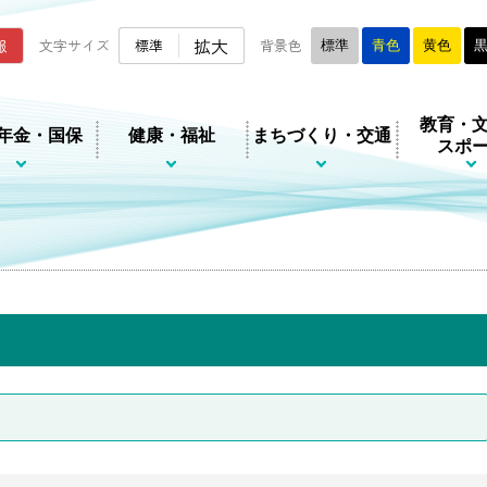
ムページ
拡大
報
文字サイズ
標準
背景色
標準
青色
黄色
教育・
年金・国保
健康・福祉
まちづくり・交通
スポ