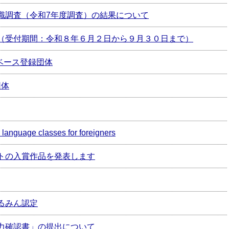
識調査（令和7年度調査）の結果について
（受付期間：令和８年６月２日から９月３０日まで）
タベース登録団体
団体
e classes for foreigners
トの入賞作品を発表します
るみん認定
力確認書」の提出について