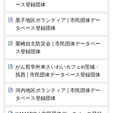
ース登録団体
黒子地区ボランティア | 市民団体デー
タベース登録団体
栗崎自主防災会 | 市民団体データベー
ス登録団体
がん哲学外来さいわいカフェin茨城・
筑西 | 市民団体データベース登録団体
河内地区ボランティア | 市民団体デー
タベース登録団体