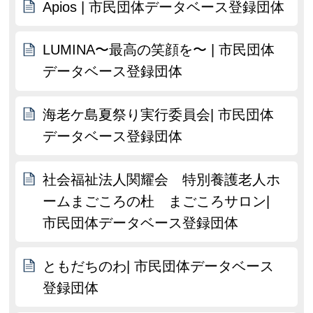
Apios | 市民団体データベース登録団体
LUMINA〜最高の笑顔を〜 | 市民団体
データベース登録団体
海老ケ島夏祭り実行委員会| 市民団体
データベース登録団体
社会福祉法人関耀会 特別養護老人ホ
ームまごころの杜 まごころサロン|
市民団体データベース登録団体
ともだちのわ| 市民団体データベース
登録団体