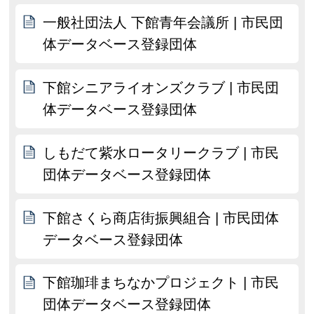
一般社団法人 下館青年会議所 | 市民団
体データベース登録団体
下館シニアライオンズクラブ | 市民団
体データベース登録団体
しもだて紫水ロータリークラブ | 市民
団体データベース登録団体
下館さくら商店街振興組合 | 市民団体
データベース登録団体
下館珈琲まちなかプロジェクト | 市民
団体データベース登録団体