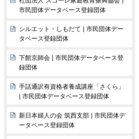
社団法人 スコーレ家庭教育振興協会 |
市民団体データベース登録団体
シルエット・しもだて | 市民団体デー
タベース登録団体
下館京師会 | 市民団体データベース登
録団体
手話通訳有資格者養成講座「さくら」
| 市民団体データベース登録団体
新日本婦人の会 筑西支部 | 市民団体デ
ータベース登録団体