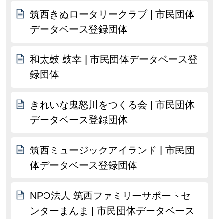
筑西きぬロータリークラブ | 市民団体
データベース登録団体
和太鼓 鼓幸 | 市民団体データベース登
録団体
きれいな鬼怒川をつくる会 | 市民団体
データベース登録団体
筑西ミュージックアイランド | 市民団
体データベース登録団体
NPO法人 筑西ファミリーサポートセ
ンターまんま | 市民団体データベース