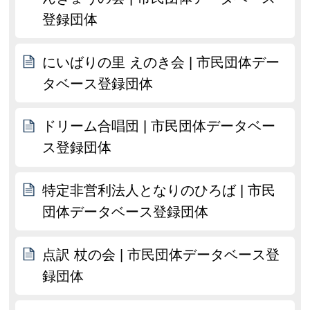
登録団体
にいばりの里 えのき会 | 市民団体デー
タベース登録団体
ドリーム合唱団 | 市民団体データベー
ス登録団体
特定非営利法人となりのひろば | 市民
団体データベース登録団体
点訳 杖の会 | 市民団体データベース登
録団体