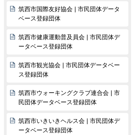
筑西市国際友好協会 | 市民団体データ
ベース登録団体
筑西市健康運動普及員会 | 市民団体デ
ータベース登録団体
筑西市観光協会 | 市民団体データベー
ス登録団体
筑西市ウォーキングクラブ連合会 | 市
民団体データベース登録団体
筑西市いきいきヘルス会 | 市民団体デ
ータベース登録団体