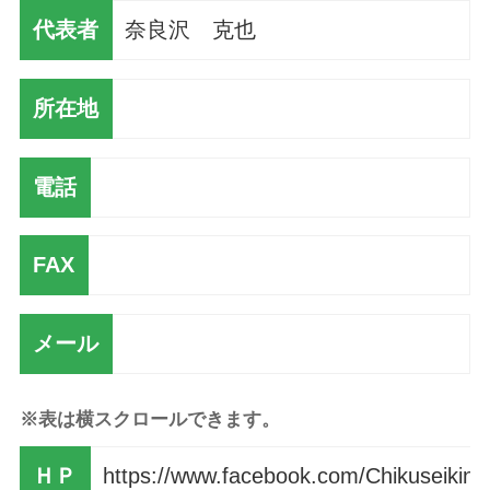
代表者
奈良沢 克也
所在地
電話
FAX
メール
※表は横スクロールできます。
ＨＰ
https://www.facebook.com/Chikuseikinu