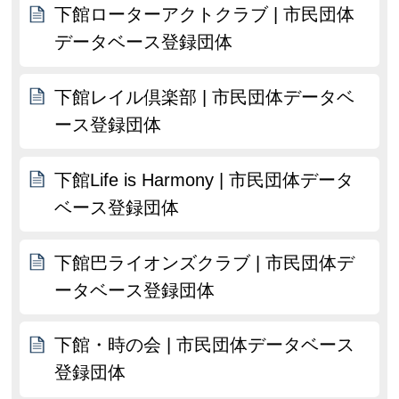
下館ローターアクトクラブ | 市民団体
データベース登録団体
下館レイル倶楽部 | 市民団体データベ
ース登録団体
下館Life is Harmony | 市民団体データ
ベース登録団体
下館巴ライオンズクラブ | 市民団体デ
ータベース登録団体
下館・時の会 | 市民団体データベース
登録団体