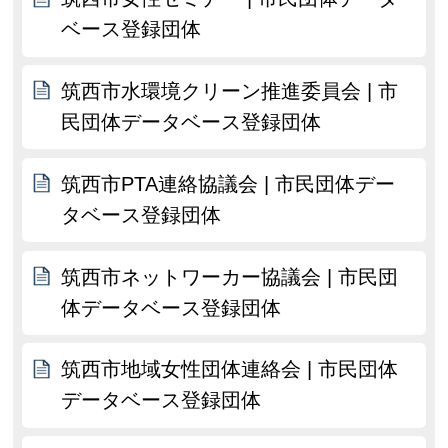
ベース登録団体
筑西市水環境クリーン推進委員会 | 市
民団体データベース登録団体
筑西市PTA連絡協議会 | 市民団体デー
タベース登録団体
筑西市ネットワーカー協議会 | 市民団
体データベース登録団体
筑西市地域女性団体連絡会 | 市民団体
データベース登録団体