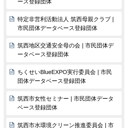
ース登録団体
特定非営利活動法人 筑西母親クラブ |
市民団体データベース登録団体
筑西地区交通安全母の会 | 市民団体デ
ータベース登録団体
ちくせいBlueEXPO実行委員会 | 市民
団体データベース登録団体
筑西市女性セミナー | 市民団体データ
ベース登録団体
筑西市水環境クリーン推進委員会 | 市