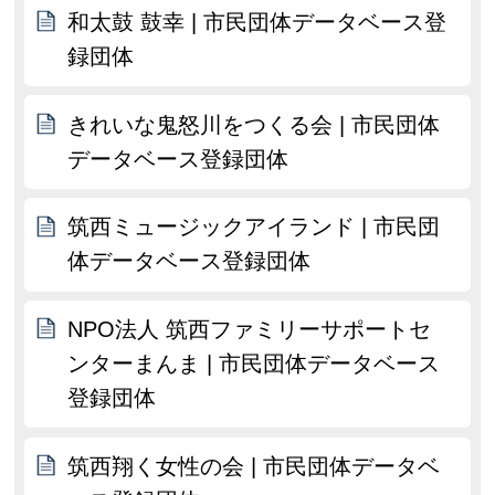
和太鼓 鼓幸 | 市民団体データベース登
録団体
きれいな鬼怒川をつくる会 | 市民団体
データベース登録団体
筑西ミュージックアイランド | 市民団
体データベース登録団体
NPO法人 筑西ファミリーサポートセ
ンターまんま | 市民団体データベース
登録団体
筑西翔く女性の会 | 市民団体データベ