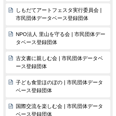
しもだてアートフェスタ実行委員会 |
市民団体データベース登録団体
NPO法人 里山を守る会 | 市民団体デー
タベース登録団体
古文書に親しむ会 | 市民団体データベ
ース登録団体
子ども食堂ほのぼの | 市民団体データ
ベース登録団体
国際交流を楽しむ会 | 市民団体データ
ベース登録団体