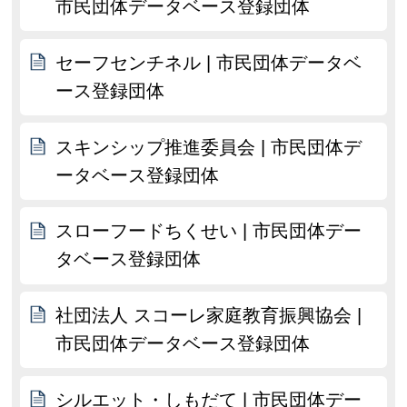
市民団体データベース登録団体
セーフセンチネル | 市民団体データベ
ース登録団体
スキンシップ推進委員会 | 市民団体デ
ータベース登録団体
スローフードちくせい | 市民団体デー
タベース登録団体
社団法人 スコーレ家庭教育振興協会 |
市民団体データベース登録団体
シルエット・しもだて | 市民団体デー