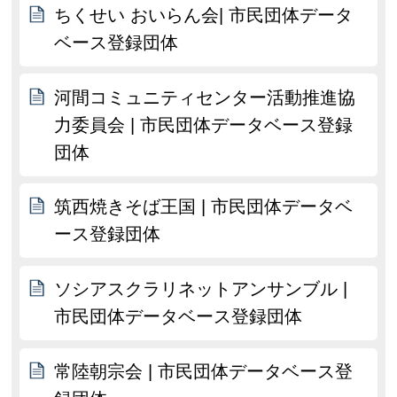
ちくせい おいらん会| 市民団体データ
ベース登録団体
河間コミュニティセンター活動推進協
力委員会 | 市民団体データベース登録
団体
筑西焼きそば王国 | 市民団体データベ
ース登録団体
ソシアスクラリネットアンサンブル |
市民団体データベース登録団体
常陸朝宗会 | 市民団体データベース登