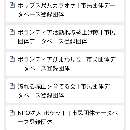
ポップス尺八カラオケ | 市民団体デー
タベース登録団体
ボランティア活動地域盛上げ隊 | 市民
団体データベース登録団体
ボランティアひまわり会 | 市民団体デ
ータベース登録団体
誇れる城山を育てる会 | 市民団体デー
タベース登録団体
NPO法人 ポケット | 市民団体データベ
ース登録団体