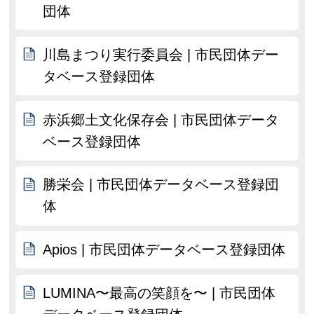
団体
川島まつり実行委員会 | 市民団体デー
タベース登録団体
赤浜郷土文化保存会 | 市民団体データ
ベース登録団体
勝栄会 | 市民団体データベース登録団
体
Apios | 市民団体データベース登録団体
LUMINA〜最高の笑顔を〜 | 市民団体