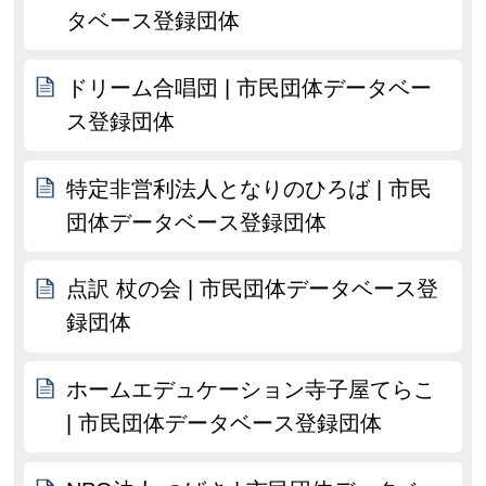
タベース登録団体
ドリーム合唱団 | 市民団体データベー
ス登録団体
特定非営利法人となりのひろば | 市民
団体データベース登録団体
点訳 杖の会 | 市民団体データベース登
録団体
ホームエデュケーション寺子屋てらこ
| 市民団体データベース登録団体