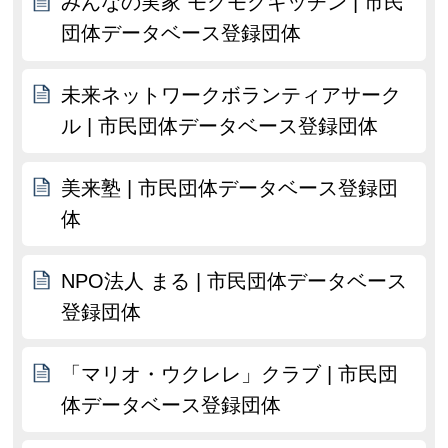
みんなの実家 モグモグキッチン | 市民
団体データベース登録団体
未来ネットワークボランティアサーク
ル | 市民団体データベース登録団体
美来塾 | 市民団体データベース登録団
体
NPO法人 まる | 市民団体データベース
登録団体
「マリオ・ウクレレ」クラブ | 市民団
体データベース登録団体