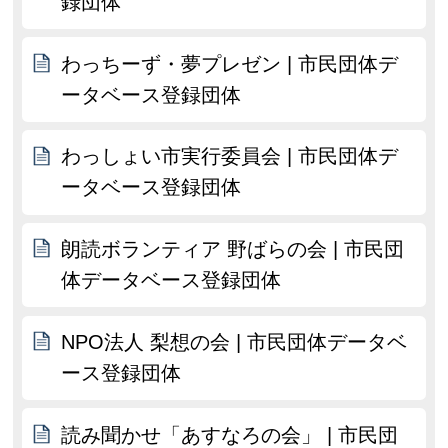
録団体
わっちーず・夢プレゼン | 市民団体デ
ータベース登録団体
わっしょい市実行委員会 | 市民団体デ
ータベース登録団体
朗読ボランティア 野ばらの会 | 市民団
体データベース登録団体
NPO法人 梨想の会 | 市民団体データベ
ース登録団体
読み聞かせ「あすなろの会」 | 市民団