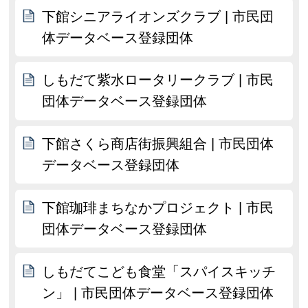
下館シニアライオンズクラブ | 市民団
体データベース登録団体
しもだて紫水ロータリークラブ | 市民
団体データベース登録団体
下館さくら商店街振興組合 | 市民団体
データベース登録団体
下館珈琲まちなかプロジェクト | 市民
団体データベース登録団体
しもだてこども食堂「スパイスキッチ
ン」 | 市民団体データベース登録団体