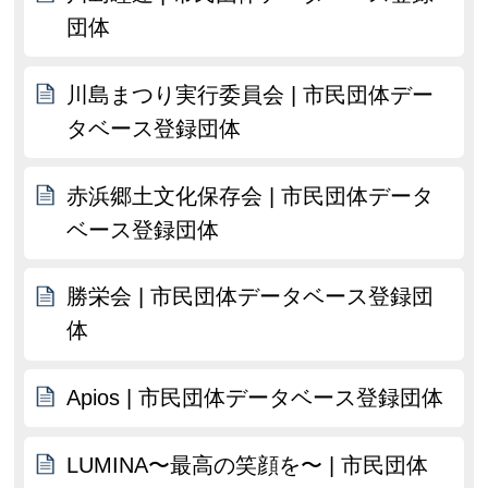
団体
川島まつり実行委員会 | 市民団体デー
タベース登録団体
赤浜郷土文化保存会 | 市民団体データ
ベース登録団体
勝栄会 | 市民団体データベース登録団
体
Apios | 市民団体データベース登録団体
LUMINA〜最高の笑顔を〜 | 市民団体