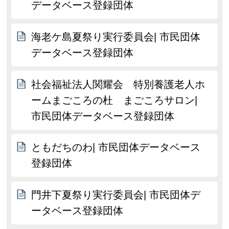
データベース登録団体
海老ケ島夏祭り実行委員会| 市民団体
データベース登録団体
社会福祉法人関耀会 特別養護老人ホ
ームまごころの杜 まごころサロン|
市民団体データベース登録団体
ともだちのわ| 市民団体データベース
登録団体
門井下夏祭り実行委員会| 市民団体デ
ータベース登録団体