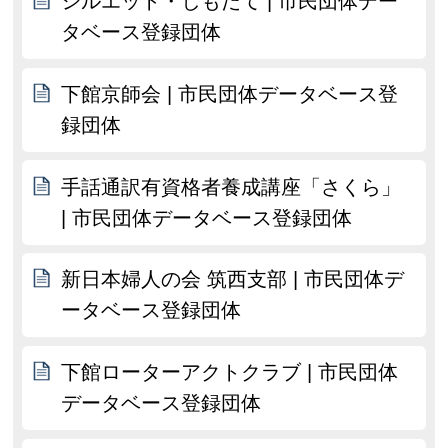
シルエット・しもだて | 市民団体デー
タベース登録団体
下館京師会 | 市民団体データベース登
録団体
手話通訳有資格者養成講座「さくら」
| 市民団体データベース登録団体
新日本婦人の会 筑西支部 | 市民団体デ
ータベース登録団体
下館ローターアクトクラブ | 市民団体
データベース登録団体