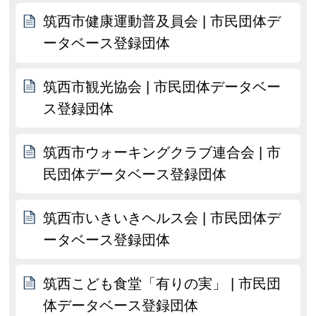
筑西市健康運動普及員会 | 市民団体デ
ータベース登録団体
筑西市観光協会 | 市民団体データベー
ス登録団体
筑西市ウォーキングクラブ連合会 | 市
民団体データベース登録団体
筑西市いきいきヘルス会 | 市民団体デ
ータベース登録団体
筑西こども食堂「有りの実」 | 市民団
体データベース登録団体