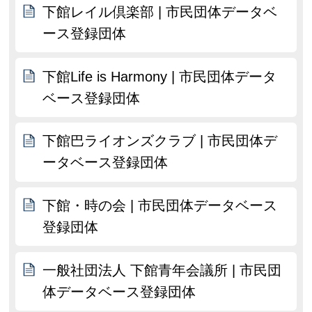
下館レイル倶楽部 | 市民団体データベ
ース登録団体
下館Life is Harmony | 市民団体データ
ベース登録団体
下館巴ライオンズクラブ | 市民団体デ
ータベース登録団体
下館・時の会 | 市民団体データベース
登録団体
一般社団法人 下館青年会議所 | 市民団
体データベース登録団体