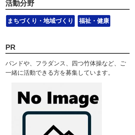
活動分野
まちづくり・地域づくり
福祉・健康
PR
バンドや、フラダンス、四つ竹体操など、ご
一緒に活動できる方を募集しています。