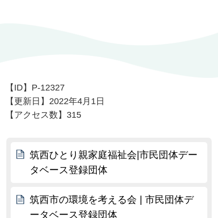
【ID】
P-12327
【更新日】
2022年4月1日
【アクセス数】
315
筑西ひとり親家庭福祉会|市民団体デー
タベース登録団体
筑西市の環境を考える会 | 市民団体デ
ータベース登録団体