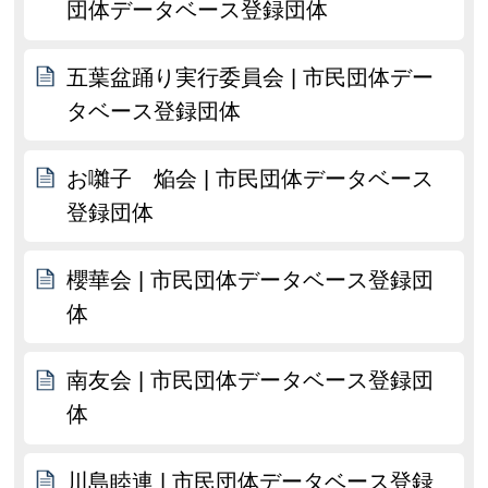
団体データベース登録団体
五葉盆踊り実行委員会 | 市民団体デー
タベース登録団体
お囃子 焔会 | 市民団体データベース
登録団体
櫻華会 | 市民団体データベース登録団
体
南友会 | 市民団体データベース登録団
体
川島睦連 | 市民団体データベース登録