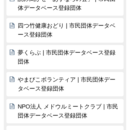
体データベース登録団体
四つ竹健康おどり | 市民団体データベ
ース登録団体
夢くらぶ | 市民団体データベース登録
団体
やまびこボランティア | 市民団体デー
タベース登録団体
NPO法人 メドウルミートクラブ | 市民
団体データベース登録団体