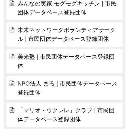
みんなの実家 モグモグキッチン | 市民
団体データベース登録団体
未来ネットワークボランティアサーク
ル | 市民団体データベース登録団体
美来塾 | 市民団体データベース登録団
体
NPO法人 まる | 市民団体データベース
登録団体
「マリオ・ウクレレ」クラブ | 市民団
体データベース登録団体