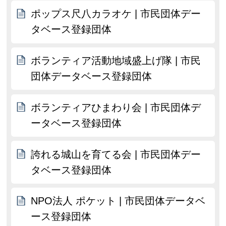
ポップス尺八カラオケ | 市民団体デー
タベース登録団体
ボランティア活動地域盛上げ隊 | 市民
団体データベース登録団体
ボランティアひまわり会 | 市民団体デ
ータベース登録団体
誇れる城山を育てる会 | 市民団体デー
タベース登録団体
NPO法人 ポケット | 市民団体データベ
ース登録団体