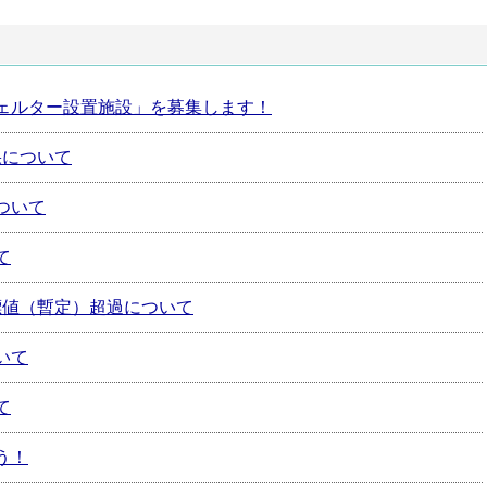
ェルター設置施設」を募集します！
果について
ついて
て
目標値（暫定）超過について
いて
て
う！