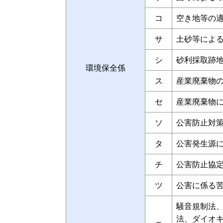
コ
空き地等の
サ
土砂等によ
シ
砂利採取跡
環境保全係
ス
産業廃棄物
セ
産業廃棄物
ソ
公害防止対
タ
公害発生源
チ
公害防止協
ツ
公害に係る
騒音規制法
法、ダイオ