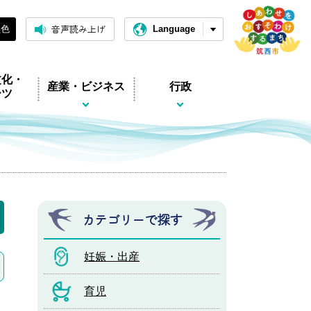
音声読み上げ
黒色
Language
文化・
産業・ビジネス
行政
ーツ
カテゴリーで探す
妊娠・出産
育児