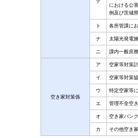
テ
における公
例及び茨城
ト
各所管課に
ナ
太陽光発電
ニ
課内一般庶
ア
空家等対策
イ
空家等対策
ウ
特定空家等
空き家対策係
エ
管理不全空
オ
空き家バン
カ
その他空き