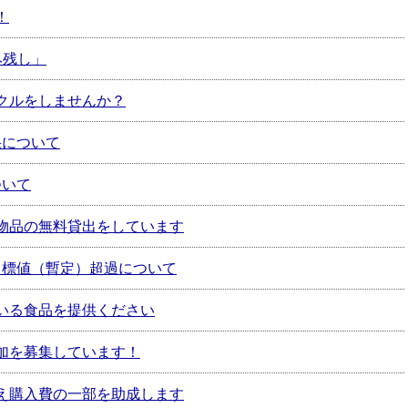
！
み残し」
クルをしませんか？
果について
ついて
物品の無料貸出をしています
A目標値（暫定）超過について
いる食品を提供ください
加を募集しています！
え購入費の一部を助成します