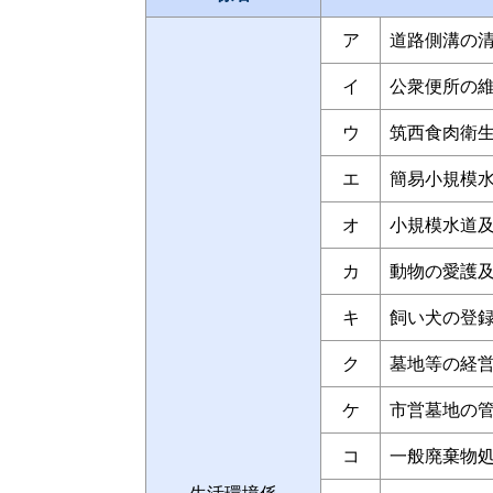
ア
道路側溝の
イ
公衆便所の
ウ
筑西食肉衛
エ
簡易小規模
オ
小規模水道
カ
動物の愛護
キ
飼い犬の登
ク
墓地等の経
ケ
市営墓地の
コ
一般廃棄物