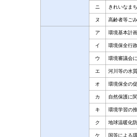
ニ
きれいなま
ヌ
高齢者等ご
ア
環境基本計
イ
環境保全行
ウ
環境審議会
エ
河川等の水
オ
環境保全の
カ
自然保護に
キ
環境学習の
ク
地球温暖化
ケ
国等による