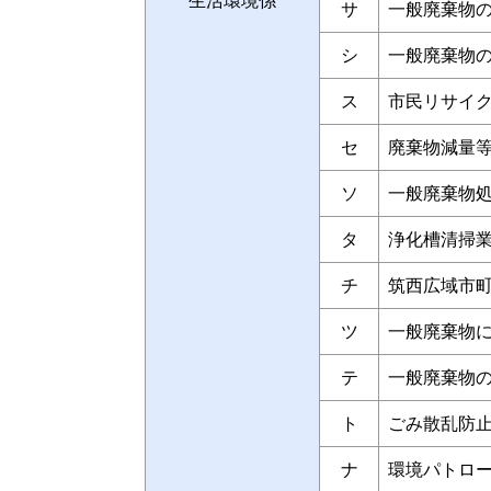
生活環境係
サ
一般廃棄物
シ
一般廃棄物
ス
市民リサイ
セ
廃棄物減量
ソ
一般廃棄物
タ
浄化槽清掃
チ
筑西広域市
ツ
一般廃棄物
テ
一般廃棄物
ト
ごみ散乱防
ナ
環境パトロ