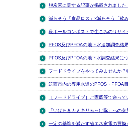
脱炭素に関する記事が掲載されました
減らそう「食品ロス」×減らそう「飲
段ボールコンポストで生ごみのリサイ
PFOS及びPFOAの地下水追加調査結
PFOS及びPFOAの地下水調査結果に
フードドライブをやってみませんか？
筑西市内の専用水道のPFOS・PFO
［フードドライブ］ご家庭等で余って
「いばらきカミキリみっけ隊」への参
一定の基準を満たす省エネ家電の買換