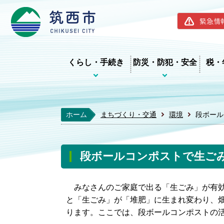
筑西市ホー
緊急情
くらし・手続き
防災・防犯・安全
税・
ホーム
まちづくり・交通
環境
段ボール
段ボールコンポストで生ご
みなさんのご家庭で出る「生ごみ」が有効
と「生ごみ」が「堆肥」に生まれ変わり、
ります。ここでは、段ボールコンポストの