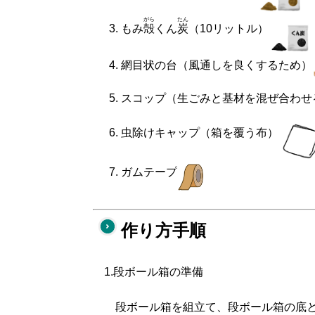
がら
たん
もみ
殻
くん
炭
（10リットル）
網目状の台（風通しを良くするため）
スコップ（生ごみと基材を混ぜ合わせ
虫除けキャップ（箱を覆う布）
ガムテープ
作り方手順
1.段ボール箱の準備
段ボール箱を組立て、段ボール箱の底と