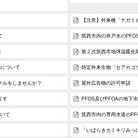
】
【注意】外来種「ナガミ
て
筑西市内の井戸水のPFO
！
第２次筑西市地球温暖化
果について
特定外来生物「セアカゴ
クルをしませんか？
屋外広告物の許可申請
ます
PFOS及びPFOAの地
ついて
筑西市内の専用水道のPF
「いばらきカミキリみっ