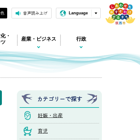
音声読み上げ
黒色
Language
文化・
産業・ビジネス
行政
ーツ
カテゴリーで探す
妊娠・出産
育児