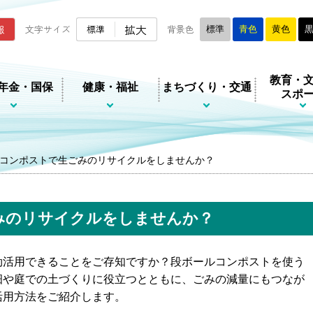
ムページ
拡大
報
文字サイズ
標準
背景色
標準
青色
黄色
教育・
年金・国保
健康・福祉
まちづくり・交通
スポ
コンポストで生ごみのリサイクルをしませんか？
みのリサイクルをしませんか？
活用できることをご存知ですか？段ボールコンポストを使う
畑や庭での土づくりに役立つとともに、ごみの減量にもつなが
活用方法をご紹介します。