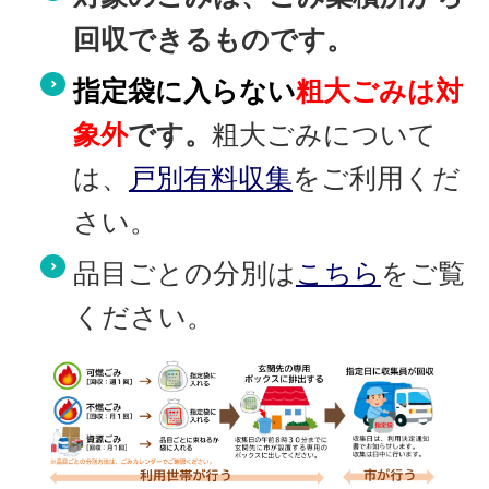
回収できるものです。
指定袋に入らない
粗大ごみは対
象外
です。
粗大ごみについて
は、
戸別有料収集
をご利用くだ
さい。
品目ごとの分別は
こちら
をご覧
ください。