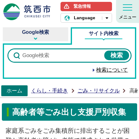
緊急情報
筑西市ホームページ
メニュー
Language
Google検索
サイト内検索
検索について
ホーム
くらし・手続き
ごみ・リサイクル
高
>
高齢者等ごみ出し支援戸別収集
家庭系ごみをごみ集積所に排出することが困