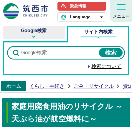
緊急情報
筑西市ホームページ
メニュー
Language
Google検索
サイト内検索
検索について
ホーム
くらし・手続き
ごみ・リサイクル
資
>
家庭用廃食用油のリサイクル ～
天ぷら油が航空燃料に～